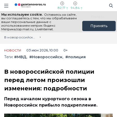
Информационный портал "ГазетаНоворос.ру"
Поиск
Навигация сайта
82,17
94,84
Мы используем cookie.
Оставаясь на сайте,
Все новости
Новости России
Польза
вы соглашаетесь с тем, что мы обрабатываем
ваши персональные данные с
использованием метрик Яндекс
Принять
Метрика,top.mail.ru, LiveInternet.
Главная
Лента новостей
В новороссийской полиции перед летом произошли изменения: подробности
НОВОСТИ
03 июн 2026, 10:00
0+
Теги:
#МВД
#Новороссийск
#полиция
В новороссийской полиции
перед летом произошли
изменения: подробности
Перед началом курортного сезона в
Новороссийск прибыло подкрепление.