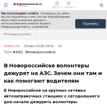
Информационный портал "ГазетаНоворос.ру"
Поиск
Навигация сайта
82,17
94,84
Мы используем cookie.
Оставаясь на сайте,
Все новости
Новости России
Польза
вы соглашаетесь с тем, что мы обрабатываем
ваши персональные данные с
использованием метрик Яндекс
Принять
Метрика,top.mail.ru, LiveInternet.
Главная
Лента новостей
В Новороссийске волонтеры дежурят на АЗС. Зачем они там и как помогают водителям
НОВОСТИ
02 июл 2026, 09:24
0+
Теги:
#АЗС
#Новороссийск
В Новороссийске волонтеры
дежурят на АЗС. Зачем они там и
как помогают водителям
В Новороссийске на крупных сетевых
автозаправочных станциях с сегодняшнего
дня начали дежурить волонтеры.