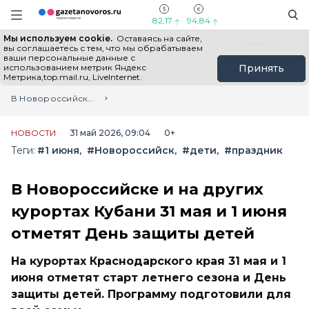
Информационный портал "ГазетаНоворос.ру"
Поиск
Навигация сайта
82,17
94,84
Мы используем cookie.
Оставаясь на сайте,
Все новости
Новости России
Польза
вы соглашаетесь с тем, что мы обрабатываем
ваши персональные данные с
использованием метрик Яндекс
Принять
Метрика,top.mail.ru, LiveInternet.
Главная
Лента новостей
В Новороссийске и на других курортах Кубани 31 мая и 1 июня отметят День защиты детей
НОВОСТИ
31 май 2026, 09:04
0+
Теги:
#1 июня
#Новороссийск
#дети
#праздник
В Новороссийске и на других
курортах Кубани 31 мая и 1 июня
отметят День защиты детей
На курортах Краснодарского края 31 мая и 1
июня отметят старт летнего сезона и День
защиты детей. Программу подготовили для