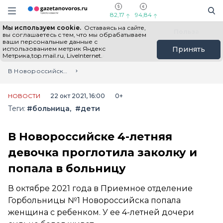
Информационный портал "ГазетаНоворос.ру"
Поиск
Навигация сайта
82,17
94,84
Мы используем cookie.
Оставаясь на сайте,
Все новости
Новости России
Польза
вы соглашаетесь с тем, что мы обрабатываем
ваши персональные данные с
использованием метрик Яндекс
Принять
Метрика,top.mail.ru, LiveInternet.
Главная
Лента новостей
В Новороссийске 4-летняя девочка проглотила заколку и попала в больницу
НОВОСТИ
22 окт 2021, 16:00
0+
Теги:
#больница
#дети
В Новороссийске 4-летняя
девочка проглотила заколку и
попала в больницу
В октябре 2021 года в Приемное отделение
Горбольницы №1 Новороссийска попала
женщина с ребенком. У ее 4-летней дочери