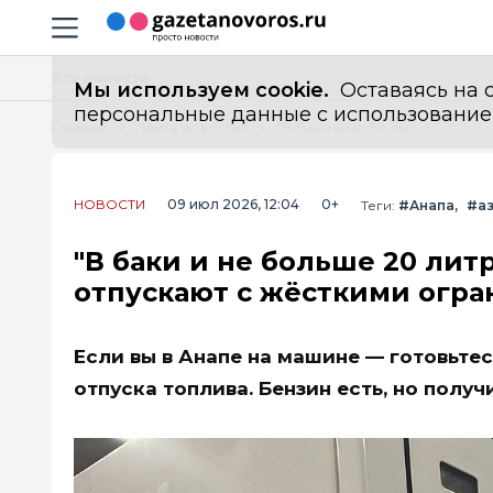
Информационный портал "ГазетаНоворос.ру"
Навигация сайта
Все новости
Мы используем cookie.
Оставаясь на с
персональные данные с использованием м
Главная
Лента новостей
"В баки и не больше 20 литров": в Анапе 9 июля бензин отпускают с жёсткими ограничениями
НОВОСТИ
09 июл 2026, 12:04
0+
Теги:
#Анапа
#а
"В баки и не больше 20 лит
отпускают с жёсткими огр
Если вы в Анапе на машине — готовьте
отпуска топлива. Бензин есть, но получ