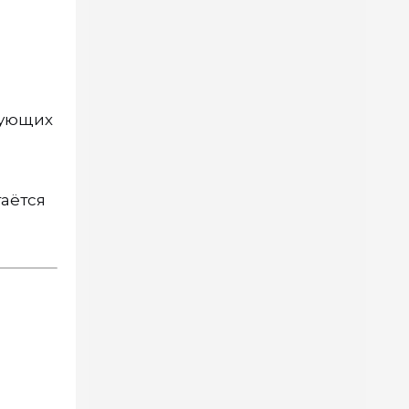
вующих
таётся