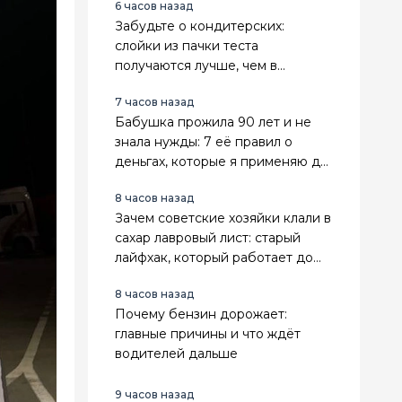
6 часов назад
Забудьте о кондитерских:
слойки из пачки теста
получаются лучше, чем в
магазине
7 часов назад
Бабушка прожила 90 лет и не
знала нужды: 7 её правил о
деньгах, которые я применяю до
сих пор
8 часов назад
Зачем советские хозяйки клали в
сахар лавровый лист: старый
лайфхак, который работает до
сих пор
8 часов назад
Почему бензин дорожает:
главные причины и что ждёт
водителей дальше
9 часов назад