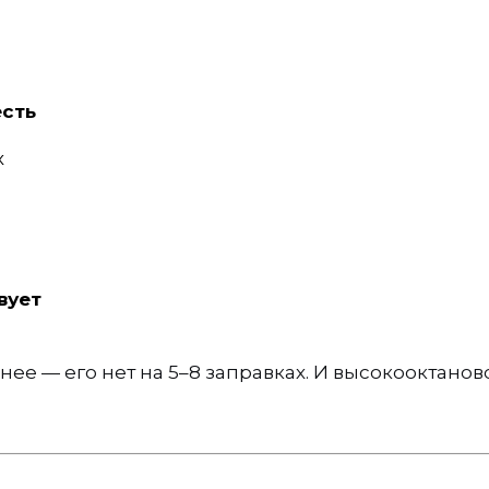
есть
х
вует
нее — его нет на 5–8 заправках. И высокооктанов