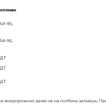
топливо
АИ-95,
АИ-95,
 ДТ
 ДТ
 ДТ
вке внедорожник даже не на полбака зальёшь. Пр