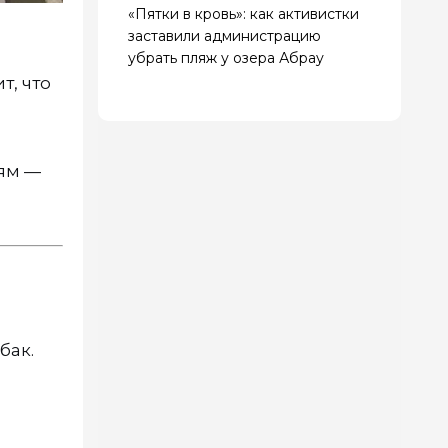
«Пятки в кровь»: как активистки
заставили администрацию
убрать пляж у озера Абрау
ит, что
лям —
бак.