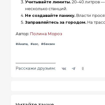
Учитывайте лимиты.
20–40 литров — 
несколько станций.
Не создавайте панику.
Власти просят
Заправляйтесь за городом.
На трасс
Автор:
Полина Мороз
#Анапа
#азс
#бензин
Вконтакте
Telegram
Одноклассники
Расскажи друзьям:
Читайте также