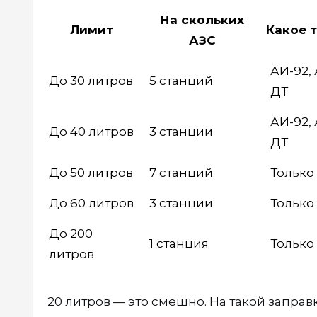
На скольких
Лимит
Какое 
АЗС
АИ-92, 
До 30 литров
5 станций
ДТ
АИ-92, 
До 40 литров
3 станции
ДТ
До 50 литров
7 станций
Только
До 60 литров
3 станции
Только
До 200
1 станция
Только
литров
20 литров — это смешно. На такой запра