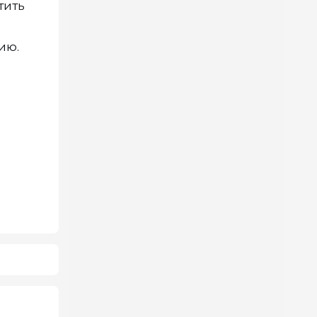
тить
ию.