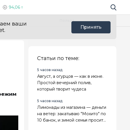
94,06
Поиск по 
Мы в с
Польза
ваем ваши
Принять
t.
Статьи по теме:
5 часов назад
Август, а огурцов — как в июне.
Простой вечерний полив,
который творит чудеса
 режим
5 часов назад
Лимонады из магазина — деньги
на ветер: закатываю "Мохито" по
10 банок, и зимой семья просит
добавки