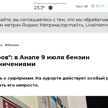
07 августа, Новороссийск
81,41
Курс ЦБ
23,3°
Новости России
айте, вы соглашаетесь с тем, что мы обрабаты
етрик Яндекс Метрика,top.mail.ru, LiveInterne
зс
#бензин
ров": в Анапе 9 июля бензин
аничениями
сь к сюрпризам. На курорте действует особый
ить его непросто.