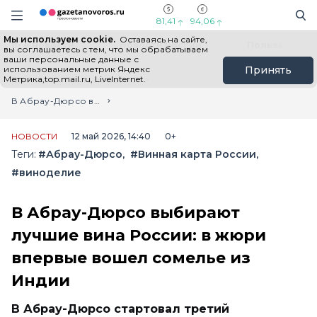
Информационный портал "ГазетаНоворос.ру"
Поиск
Навигация сайта
81,41
94,06
Мы используем cookie.
Оставаясь на сайте,
Все новости
Новости России
Польза
вы соглашаетесь с тем, что мы обрабатываем
ваши персональные данные с
использованием метрик Яндекс
Принять
Метрика,top.mail.ru, LiveInternet.
Главная
Лента новостей
В Абрау-Дюрсо выбирают лучшие вина России: в жюри впервые вошел сомелье из Индии
НОВОСТИ
12 май 2026, 14:40
0+
Теги:
#Абрау-Дюрсо
#Винная карта России
#виноделие
В Абрау-Дюрсо выбирают
лучшие вина России: в жюри
впервые вошел сомелье из
Индии
В Абрау-Дюрсо стартовал третий