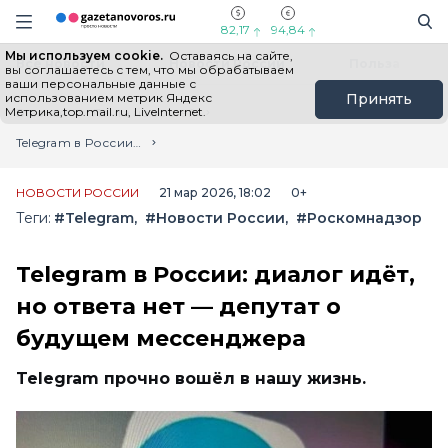
Информационный портал "ГазетаНоворос.ру"
Поиск
Навигация сайта
82,17
94,84
Мы используем cookie.
Оставаясь на сайте,
Все новости
Новости России
Польза
вы соглашаетесь с тем, что мы обрабатываем
ваши персональные данные с
использованием метрик Яндекс
Принять
Метрика,top.mail.ru, LiveInternet.
Главная
Лента новостей
Telegram в России: диалог идёт, но ответа нет — депутат о будущем мессенджера
НОВОСТИ РОССИИ
21 мар 2026, 18:02
0+
Теги:
#Telegram
#Новости России
#Роскомнадзор
Telegram в России: диалог идёт,
но ответа нет — депутат о
будущем мессенджера
Telegram прочно вошёл в нашу жизнь.