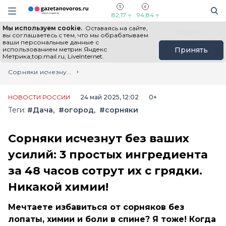
Информационный портал "ГазетаНоворос.ру"
Поиск
Навигация сайта
82,17
94,84
Мы используем cookie.
Оставаясь на сайте,
Все новости
Новости России
Польза
вы соглашаетесь с тем, что мы обрабатываем
ваши персональные данные с
использованием метрик Яндекс
Принять
Метрика,top.mail.ru, LiveInternet.
Главная
Лента новостей
Сорняки исчезнут без ваших усилий: 3 простых ингредиента за 48 часов сотрут их с грядки. Никакой химии!
НОВОСТИ РОССИИ
24 май 2025, 12:02
0+
Теги:
#Дача
#огород
#сорняки
Сорняки исчезнут без ваших
усилий: 3 простых ингредиента
за 48 часов сотрут их с грядки.
Никакой химии!
Мечтаете избавиться от сорняков без
лопаты, химии и боли в спине? Я тоже! Когда