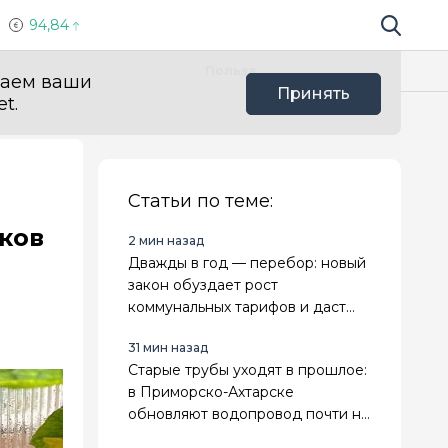
94,84
Поиск по 
Мы в с
Польза
ваем ваши
Принять
t.
Статьи по теме:
ков
2 мин назад
Дважды в год — перебор: новый
закон обуздает рост
коммунальных тарифов и даст
предсказуемость
31 мин назад
Старые трубы уходят в прошлое:
в Приморско-Ахтарске
обновляют водопровод почти на
7 километров