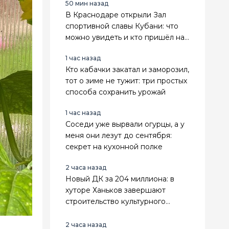
50 мин назад
В Краснодаре открыли Зал
спортивной славы Кубани: что
можно увидеть и кто пришёл на
открытие
1 час назад
Кто кабачки закатал и заморозил,
тот о зиме не тужит: три простых
способа сохранить урожай
1 час назад
Соседи уже вырвали огурцы, а у
меня они лезут до сентября:
секрет на кухонной полке
2 часа назад
Новый ДК за 204 миллиона: в
хуторе Ханьков завершают
строительство культурного
центра
2 часа назад