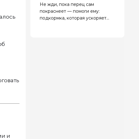
Не жди, пока перец сам
покраснеет — помоги ему:
залось
подкормка, которая ускоряет
созревание в 2 раза
об
рговать
ми и