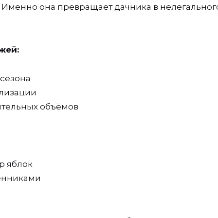
. Именно она превращает дачника в нелегальног
жей:
 сезона
ализации
чительных объёмов
р яблок
венниками