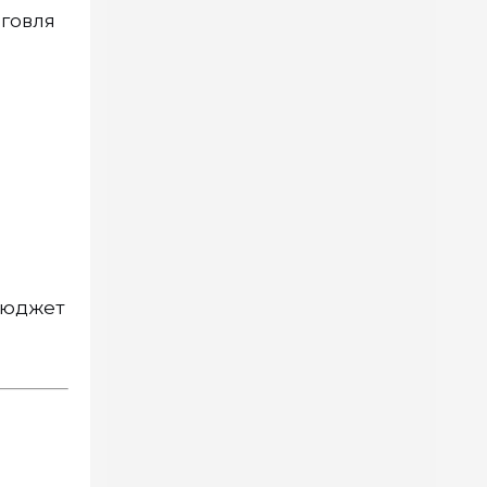
рговля
бюджет