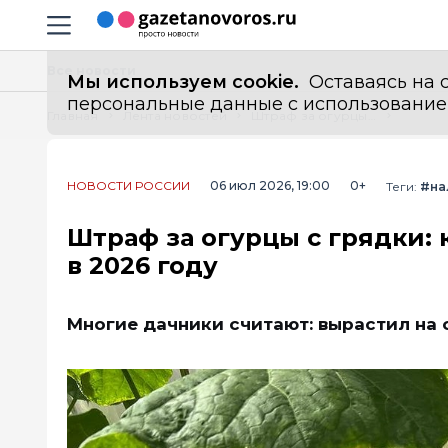
Информационный портал "ГазетаНоворос.ру"
Навигация сайта
Все новости
Мы используем cookie.
Оставаясь на с
персональные данные с использованием м
Главная
Лента новостей
Штраф за огурцы с грядки: какие новые правила ждут дачников в 2026 году
НОВОСТИ РОССИИ
06 июл 2026, 19:00
0+
Теги:
#на
Штраф за огурцы с грядки:
в 2026 году
Многие дачники считают: вырастил на с