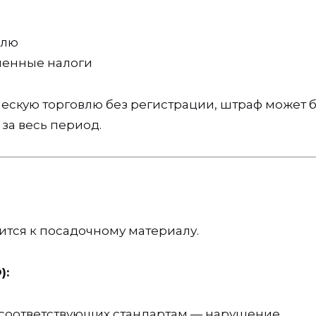
влю
ченные налоги
ескую торговлю без регистрации, штраф может 
за весь период.
ится к посадочному материалу.
):
 соответствующих стандартам — нарушение