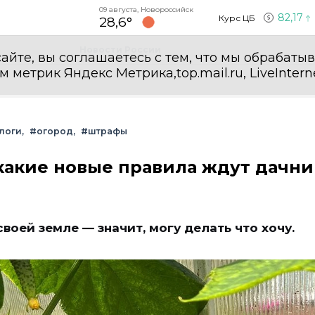
09 августа, Новороссийск
82,17
Курс ЦБ
28,6°
Новости России
айте, вы соглашаетесь с тем, что мы обрабаты
етрик Яндекс Метрика,top.mail.ru, LiveInterne
логи
#огород
#штрафы
 какие новые правила ждут дачни
воей земле — значит, могу делать что хочу.