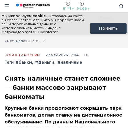
Информационный портал "ГазетаНоворос.ру"
Поиск
Навигация сайта
81,41
94,06
Мы используем cookie.
Оставаясь на сайте,
Все новости
Новости России
Польза
вы соглашаетесь с тем, что мы обрабатываем
ваши персональные данные с
использованием метрик Яндекс
Принять
Метрика,top.mail.ru, LiveInternet.
Главная
Лента новостей
Снять наличные станет сложнее — банки массово закрывают банкоматы
НОВОСТИ РОССИИ
27 май 2026, 17:04
0+
Теги:
#банки
#деньги
#наличные
Снять наличные станет сложнее
— банки массово закрывают
банкоматы
Крупные банки продолжают сокращать парк
банкоматов, делая ставку на дистанционное
обслуживание. По данным Национального