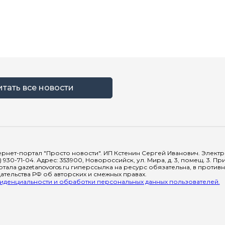
итать все новости
рнет-портал "Просто новости". ИП Кстенин Сергей Иванович. Электрон
) 930-71-04. Адрес: 353900, Новороссийск, ул. Мира, д. 3, помещ. 3. 
тала gazetanovoros.ru гиперссылка на ресурс обязательна, в против
тельства РФ об авторских и смежных правах.
денциальности и обработки персональных данных пользователей.