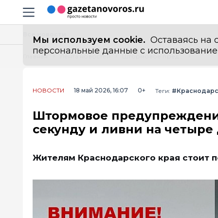
Информационный портал "ГазетаНоворос.ру"
Навигация сайта
Все новости
Мы используем cookie.
Оставаясь на с
персональные данные с использованием м
Главная
Лента новостей
Штормовое предупреждение на Кубани: ветер до 25 метров в секунду и ливни на четыре дня
НОВОСТИ
18 май 2026, 16:07
0+
Теги:
#Краснодарс
Штормовое предупреждение 
секунду и ливни на четыре
Жителям Краснодарского края стоит п