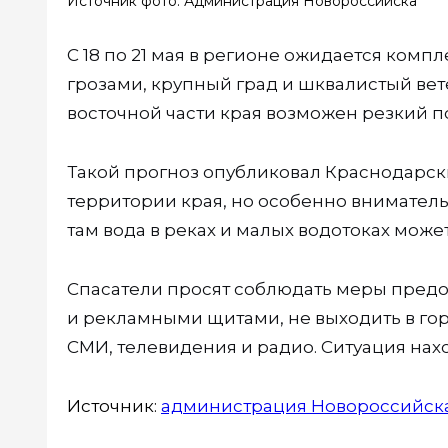
Источник фото: Администрация Новороссийска
С 18 по 21 мая в регионе ожидается комп
грозами, крупный град и шквалистый вете
восточной части края возможен резкий п
Такой прогноз опубликовал Краснодарски
территории края, но особенно внимател
там вода в реках и малых водотоках может
Спасатели просят соблюдать меры предо
и рекламными щитами, не выходить в гор
СМИ, телевидения и радио. Ситуация нах
Источник:
администрация Новороссийск