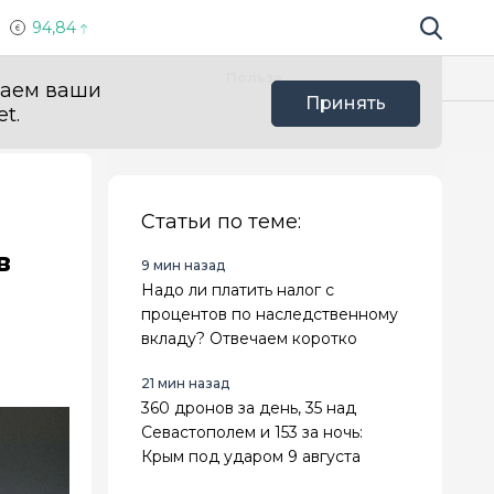
94,84
Поиск по 
Мы в с
Польза
ваем ваши
Принять
t.
Статьи по теме:
в
9 мин назад
Надо ли платить налог с
процентов по наследственному
вкладу? Отвечаем коротко
21 мин назад
360 дронов за день, 35 над
Севастополем и 153 за ночь:
Крым под ударом 9 августа