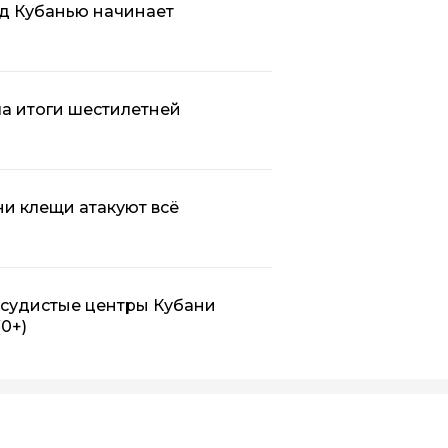
ад Кубанью начинает
ла итоги шестилетней
ни клещи атакуют всё
сосудистые центры Кубани
(0+)