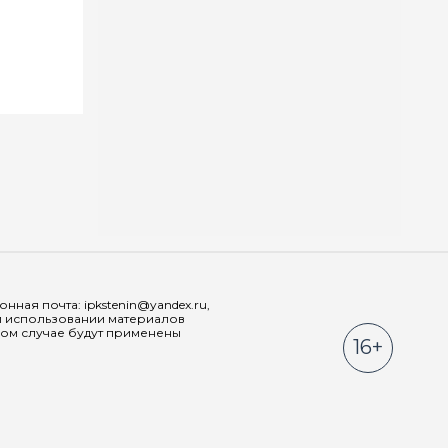
Мы в соц
ная почта: ipkstenin@yandex.ru,
При использовании материалов
ном случае будут применены
16+