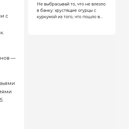
Не выбрасывай то, что не влезло
в банку: хрустящие огурцы с
и с
куркумой из того, что пошло в
разнос
к.
онов —
евьями
ниями
б.