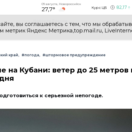
09 августа, Новороссийск
82,17
Курс ЦБ
27,7°
Новости России
айте, вы соглашаетесь с тем, что мы обрабаты
етрик Яндекс Метрика,top.mail.ru, LiveInterne
кий край
#погода
#штормовое предупреждение
на Кубани: ветер до 25 метров 
 дня
одготовиться к серьезной непогоде.