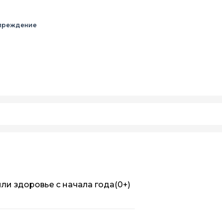
преждение
или здоровье с начала года
(0+)