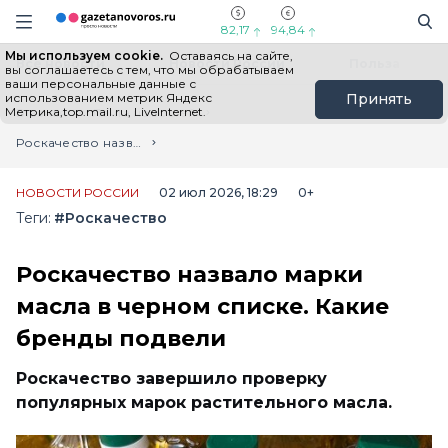
Информационный портал "ГазетаНоворос.ру"
Поиск
Навигация сайта
82,17
94,84
Мы используем cookie.
Оставаясь на сайте,
Все новости
Новости России
Польза
вы соглашаетесь с тем, что мы обрабатываем
ваши персональные данные с
использованием метрик Яндекс
Принять
Метрика,top.mail.ru, LiveInternet.
Главная
Лента новостей
Роскачество назвало марки масла в черном списке. Какие бренды подвели
НОВОСТИ РОССИИ
02 июл 2026, 18:29
0+
Теги:
#Роскачество
Роскачество назвало марки
масла в черном списке. Какие
бренды подвели
Роскачество завершило проверку
популярных марок растительного масла.