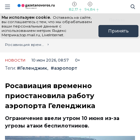
Информационный портал "ГазетаНоворос.ру"
Поиск
Навигация сайта
82,17
94,84
Мы используем cookie.
Оставаясь на сайте,
Все новости
Новости России
Польза
вы соглашаетесь с тем, что мы обрабатываем
ваши персональные данные с
использованием метрик Яндекс
Принять
Метрика,top.mail.ru, LiveInternet.
Главная
Лента новостей
Росавиация временно приостановила работу аэропорта Геленджика
НОВОСТИ
10 июн 2026, 08:57
0+
Теги:
#Геленджик
#аэропорт
Росавиация временно
приостановила работу
аэропорта Геленджика
Ограничения ввели утром 10 июня из-за
угрозы атаки беспилотников.