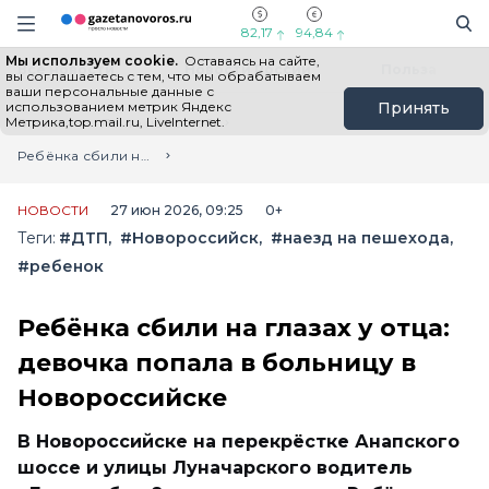
Информационный портал "ГазетаНоворос.ру"
Поиск
Навигация сайта
82,17
94,84
Мы используем cookie.
Оставаясь на сайте,
Все новости
Новости России
Польза
вы соглашаетесь с тем, что мы обрабатываем
ваши персональные данные с
использованием метрик Яндекс
Принять
Метрика,top.mail.ru, LiveInternet.
Главная
Лента новостей
Ребёнка сбили на глазах у отца: девочка попала в больницу в Новороссийске
НОВОСТИ
27 июн 2026, 09:25
0+
Теги:
#ДТП
#Новороссийск
#наезд на пешехода
#ребенок
Ребёнка сбили на глазах у отца:
девочка попала в больницу в
Новороссийске
В Новороссийске на перекрёстке Анапского
шоссе и улицы Луначарского водитель