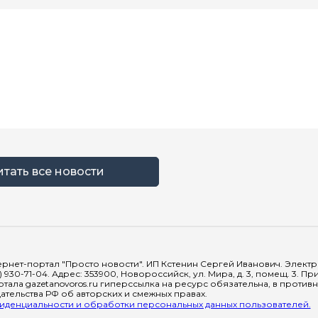
итать все новости
рнет-портал "Просто новости". ИП Кстенин Сергей Иванович. Электрон
) 930-71-04. Адрес: 353900, Новороссийск, ул. Мира, д. 3, помещ. 3. 
тала gazetanovoros.ru гиперссылка на ресурс обязательна, в против
тельства РФ об авторских и смежных правах.
денциальности и обработки персональных данных пользователей.