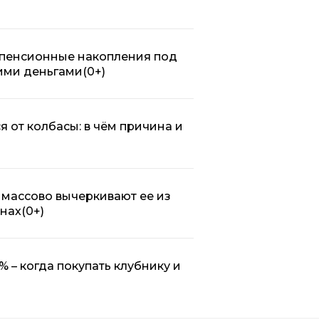
 пенсионные накопления под
шими деньгами
(0+)
 от колбасы: в чём причина и
 массово вычеркивают ее из
инах
(0+)
% – когда покупать клубнику и