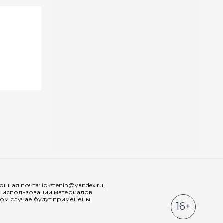
Мы в соц
ная почта: ipkstenin@yandex.ru,
При использовании материалов
ном случае будут применены
16+