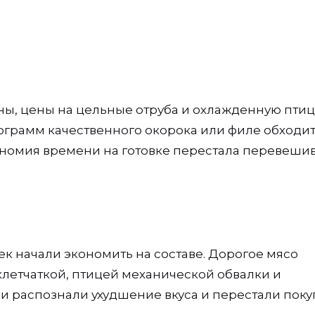
ы, цены на цельные отруба и охлажденную птиц
ограмм качественного окорока или филе обходи
ономия времени на готовке перестала перевеши
к начали экономить на составе. Дорогое мясо
летчаткой, птицей механической обвалки и
 распознали ухудшение вкуса и перестали покуп