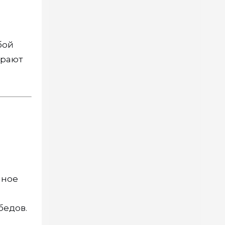
бой
ирают
нное
бедов.