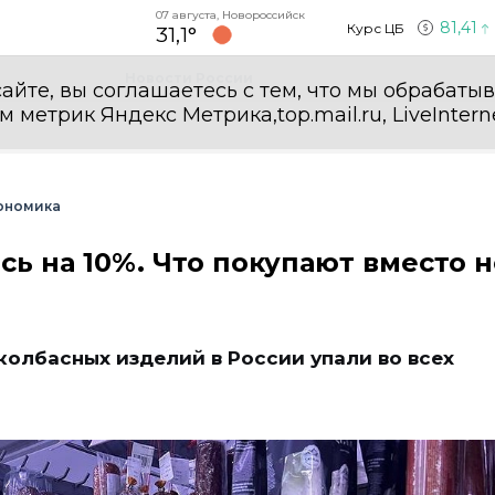
07 августа, Новороссийск
81,41
Курс ЦБ
31,1°
Новости России
айте, вы соглашаетесь с тем, что мы обрабаты
етрик Яндекс Метрика,top.mail.ru, LiveInterne
ономика
ь на 10%. Что покупают вместо 
колбасных изделий в России упали во всех