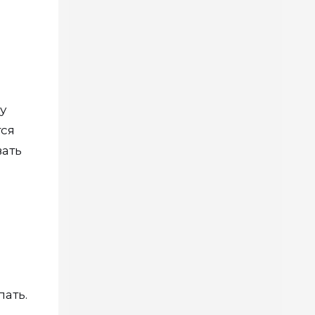
у
тся
вать
ать.