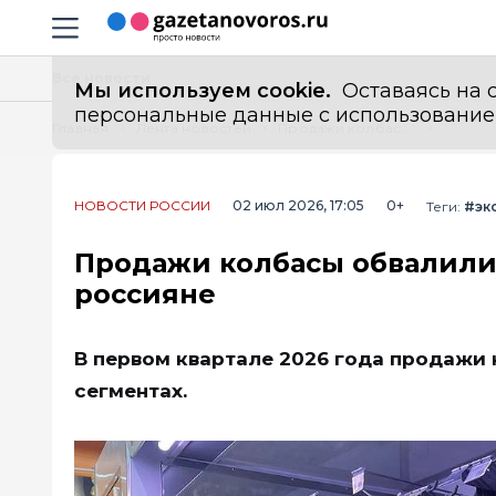
Информационный портал "ГазетаНоворос.ру"
Навигация сайта
Все новости
Мы используем cookie.
Оставаясь на с
персональные данные с использованием м
Главная
Лента новостей
Продажи колбасы обвалились на 10%. Что покупают вместо нее россияне
НОВОСТИ РОССИИ
02 июл 2026, 17:05
0+
Теги:
#эк
Продажи колбасы обвалилис
россияне
В первом квартале 2026 года продажи 
сегментах.