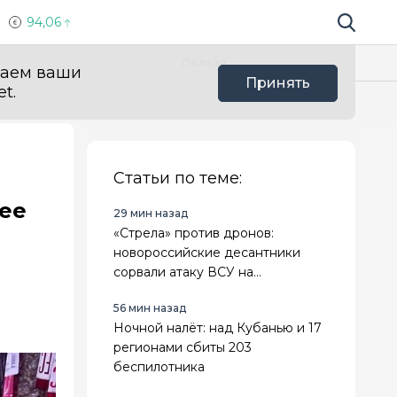
94,06
Поиск по 
Мы в с
Польза
ваем ваши
Принять
t.
Статьи по теме:
нее
29 мин назад
«Стрела» против дронов:
новороссийские десантники
сорвали атаку ВСУ на
Ореховском направлении
56 мин назад
Ночной налёт: над Кубанью и 17
регионами сбиты 203
беспилотника