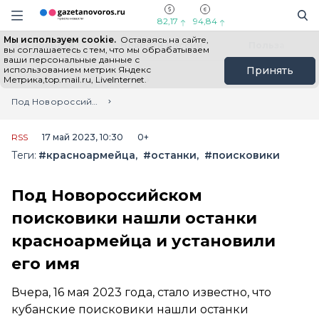
Информационный портал "ГазетаНоворос.ру"
Поиск
Навигация сайта
82,17
94,84
Мы используем cookie.
Оставаясь на сайте,
Все новости
Новости России
Польза
вы соглашаетесь с тем, что мы обрабатываем
ваши персональные данные с
использованием метрик Яндекс
Принять
Метрика,top.mail.ru, LiveInternet.
Главная
Лента новостей
Под Новороссийском поисковики нашли останки красноармейца и установили его имя
RSS
17 май 2023, 10:30
0+
Теги:
#красноармейца
#останки
#поисковики
Под Новороссийском
поисковики нашли останки
красноармейца и установили
его имя
Вчера, 16 мая 2023 года, стало известно, что
кубанские поисковики нашли останки