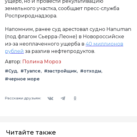
ущерб, но и провести рекультивацию
земельного участка, сообщает пресс-служба
Росприроднадзора.
Напомним, ранее суд арестовал судно Hanuman
(под флагом Сьерра-Леоне) в Новороссийске
из-за неоплаченного ущерба в
40 миллионов
рублей
за разлив нефтепродуктов.
Автор:
Полина Мороз
#Суд
#Туапсе
#застройщик
#отходы
#черное море
Вконтакте
Telegram
Одноклассники
Расскажи друзьям:
Читайте также