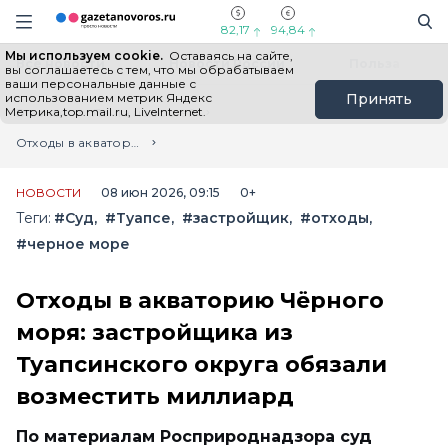
Информационный портал "ГазетаНоворос.ру"
Поиск
Навигация сайта
82,17
94,84
Мы используем cookie.
Оставаясь на сайте,
Все новости
Новости России
Польза
вы соглашаетесь с тем, что мы обрабатываем
ваши персональные данные с
использованием метрик Яндекс
Принять
Метрика,top.mail.ru, LiveInternet.
Главная
Лента новостей
Отходы в акваторию Чёрного моря: застройщика из Туапсинского округа обязали возместить миллиард
НОВОСТИ
08 июн 2026, 09:15
0+
Теги:
#Суд
#Туапсе
#застройщик
#отходы
#черное море
Отходы в акваторию Чёрного
моря: застройщика из
Туапсинского округа обязали
возместить миллиард
По материалам Росприроднадзора суд