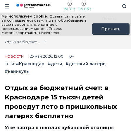
Информационный портал "ГазетаНоворос.ру"
Поиск
Навигация сайта
81,41
94,06
Мы используем cookie.
Оставаясь на сайте,
Все новости
Новости России
Польза
вы соглашаетесь с тем, что мы обрабатываем
ваши персональные данные с
использованием метрик Яндекс
Принять
Метрика,top.mail.ru, LiveInternet.
Главная
Лента новостей
Отдых за бюджетный счет: в Краснодаре 15 тысяч детей проведут лето в пришкольных лагерях бесплатно
НОВОСТИ
25 май 2026, 12:00
0+
Теги:
#Краснодар
#дети
#детский лагерь
#каникулы
Отдых за бюджетный счет: в
Краснодаре 15 тысяч детей
проведут лето в пришкольных
лагерях бесплатно
Уже завтра в школах кубанской столицы