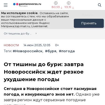
Информационный портал "ГазетаНоворос.ру"
Поиск
Навигация сайта
80,93
93,19
Мы используем cookie.
Оставаясь на сайте,
Все новости
Новости России
Польза
вы соглашаетесь с тем, что мы обрабатываем
ваши персональные данные с
использованием метрик Яндекс
Принять
Метрика,top.mail.ru, LiveInternet.
Главная
Лента новостей
От тишины до бури: завтра Новороссийск ждет резкое ухудшение погоды
НОВОСТИ
14 июн 2025, 12:05
0+
Теги:
#Новороссийск
#буря
#погода
От тишины до бури: завтра
Новороссийск ждет резкое
ухудшение погоды
Сегодня в Новороссийске стоит пасмурная
погода, и изнуряющего зноя нет.
Однако уже
завтра регион ждут серьезные погодные