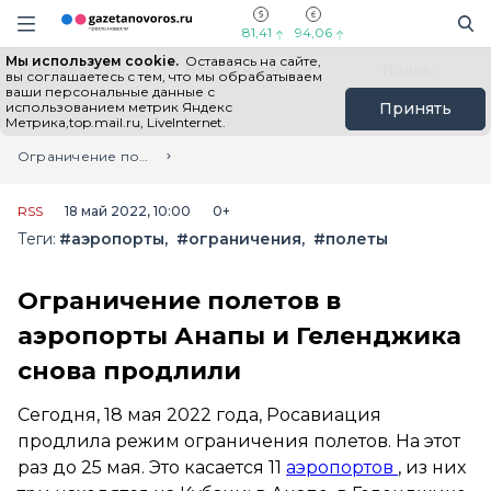
Информационный портал "ГазетаНоворос.ру"
Поиск
Навигация сайта
81,41
94,06
Мы используем cookie.
Оставаясь на сайте,
Все новости
Новости России
Польза
вы соглашаетесь с тем, что мы обрабатываем
ваши персональные данные с
использованием метрик Яндекс
Принять
Метрика,top.mail.ru, LiveInternet.
Главная
Лента новостей
Ограничение полетов в аэропорты Анапы и Геленджика снова продлили
RSS
18 май 2022, 10:00
0+
Теги:
#аэропорты
#ограничения
#полеты
Ограничение полетов в
аэропорты Анапы и Геленджика
снова продлили
Сегодня, 18 мая 2022 года, Росавиация
продлила режим ограничения полетов. На этот
раз до 25 мая. Это касается 11
аэропортов
, из них