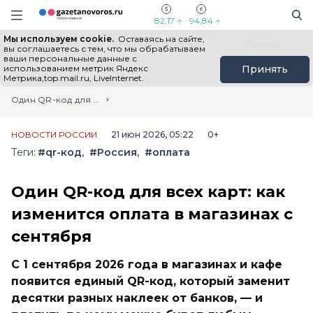
Информационный портал "ГазетаНоворос.ру"
Поиск
Навигация сайта
82,17
94,84
Мы используем cookie.
Оставаясь на сайте,
Все новости
Новости России
Польза
вы соглашаетесь с тем, что мы обрабатываем
ваши персональные данные с
использованием метрик Яндекс
Принять
Метрика,top.mail.ru, LiveInternet.
Главная
Лента новостей
Один QR-код для всех карт: как изменится оплата в магазинах с сентября
НОВОСТИ РОССИИ
21 июн 2026, 05:22
0+
Теги:
#qr-код
#Россия
#оплата
Один QR-код для всех карт: как
изменится оплата в магазинах с
сентября
С 1 сентября 2026 года в магазинах и кафе
появится единый QR-код, который заменит
десятки разных наклеек от банков, — и