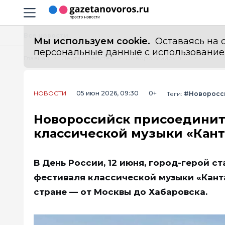
Информационный портал "ГазетаНоворос.ру"
Навигация сайта
Все новости
Мы используем cookie.
Оставаясь на с
персональные данные с использованием м
Главная
Лента новостей
Новороссийск присоединится к всероссийскому марафону классической музыки «Кантата»
НОВОСТИ
05 июн 2026, 09:30
0+
Теги:
#Новоросс
Новороссийск присоединит
классической музыки «Кант
В День России, 12 июня, город-герой 
фестиваля классической музыки «Кант
стране — от Москвы до Хабаровска.