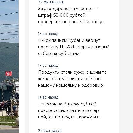
37 мин назад
За это дерево на участке —
штраф 50 000 рублей:
проверьте, не растёт ли оно у
вас
1 час назад
IT-компаниям Кубани вернут
половину НДФЛ: стартует новый
отбор на субсидии
1 час назад
Продукты стали хуже, а цены те
же: как скимпфляция бьёт по
нашему кошельку и здоровью
1 час назад
Телефон за 7 тысяч рублей:
новороссийский пенсионер
пойдет под суд за кражу из
женской сумки
2 часа назад