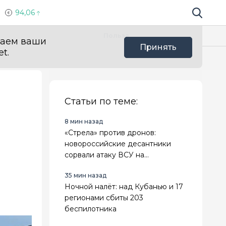
94,06
Поиск по 
Мы в с
Польза
ваем ваши
Принять
t.
Статьи по теме:
8 мин назад
«Стрела» против дронов:
новороссийские десантники
сорвали атаку ВСУ на
Ореховском направлении
35 мин назад
Ночной налёт: над Кубанью и 17
регионами сбиты 203
беспилотника