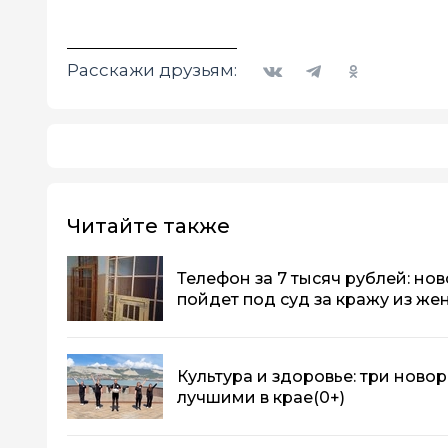
Вконтакте
Telegram
Одноклассники
Расскажи друзьям:
Читайте также
Телефон за 7 тысяч рублей: н
пойдет под суд за кражу из же
Культура и здоровье: три ново
лучшими в крае
(0+)