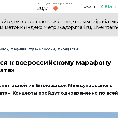
07 августа, Новороссийск
81,41
Курс ЦБ
28,9°
Новости России
айте, вы соглашаетесь с тем, что мы обрабаты
етрик Яндекс Метрика,top.mail.ru, LiveInterne
ийск
#афиша
#день россии
#концерты
ся к всероссийскому марафону
ата»
станет одной из 15 площадок Международного
ата». Концерты пройдут одновременно по всей