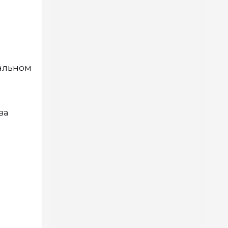
ральном
ва