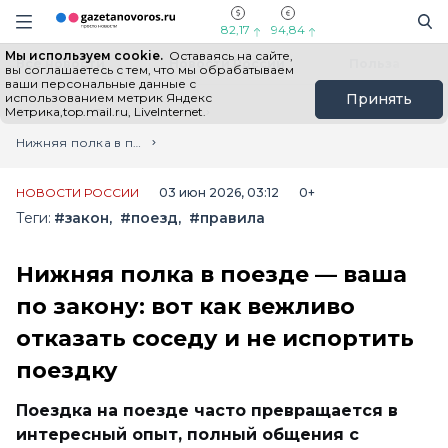
Информационный портал "ГазетаНоворос.ру"
Поиск
Навигация сайта
82,17
94,84
Мы используем cookie.
Оставаясь на сайте,
Все новости
Новости России
Польза
вы соглашаетесь с тем, что мы обрабатываем
ваши персональные данные с
использованием метрик Яндекс
Принять
Метрика,top.mail.ru, LiveInternet.
Главная
Лента новостей
Нижняя полка в поезде — ваша по закону: вот как вежливо отказать соседу и не испортить поездку
НОВОСТИ РОССИИ
03 июн 2026, 03:12
0+
Теги:
#закон
#поезд
#правила
Нижняя полка в поезде — ваша
по закону: вот как вежливо
отказать соседу и не испортить
поездку
Поездка на поезде часто превращается в
интересный опыт, полный общения с