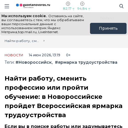
Информационный портал "ГазетаНоворос.ру"
Поиск
Навигация сайта
82,17
94,84
Мы используем cookie.
Оставаясь на сайте,
Все новости
Новости России
Польза
вы соглашаетесь с тем, что мы обрабатываем
ваши персональные данные с
использованием метрик Яндекс
Принять
Метрика,top.mail.ru, LiveInternet.
Главная
Лента новостей
Найти работу, сменить профессию или пройти обучение: в Новороссийске пройдет Всероссийская ярмарка трудоустройства
НОВОСТИ
14 июн 2026, 13:19
0+
Теги:
#Новороссийск
#ярмарка трудоустройства
Найти работу, сменить
профессию или пройти
обучение: в Новороссийске
пройдет Всероссийская ярмарка
трудоустройства
Если вы в поиске работы или задумываетесь