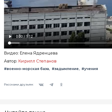
Видео: Елена Ядренцева
Автор:
Кирилл Степанов
#военно-морская база
#задымление
#учения
Вконтакте
Telegram
Одноклассники
Расскажи друзьям: