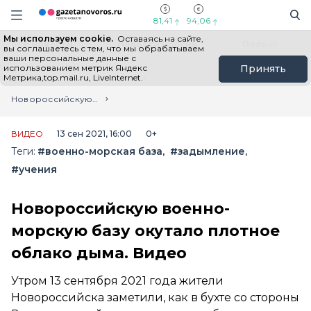
Информационный портал "ГазетаНоворос.ру"
Поиск
Навигация сайта
81,41
94,06
Мы используем cookie.
Оставаясь на сайте,
Все новости
Новости России
Польза
вы соглашаетесь с тем, что мы обрабатываем
ваши персональные данные с
использованием метрик Яндекс
Принять
Метрика,top.mail.ru, LiveInternet.
Главная
Лента новостей
Новороссийскую военно-морскую базу окутало плотное облако дыма. Видео
ВИДЕО
13 сен 2021, 16:00
0+
Теги:
#военно-морская база
#задымление
#учения
Новороссийскую военно-
морскую базу окутало плотное
облако дыма. Видео
Утром 13 сентября 2021 года жители
Новороссийска заметили, как в бухте со стороны