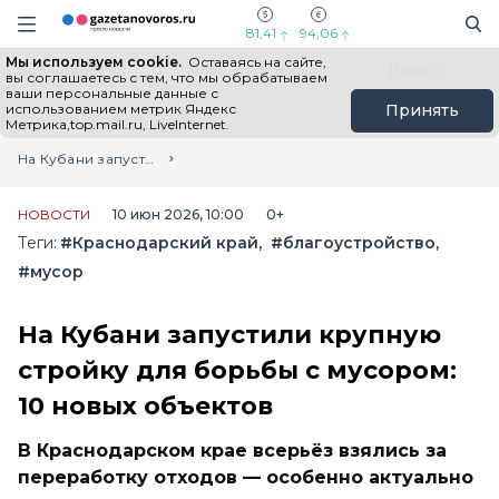
Информационный портал "ГазетаНоворос.ру"
Поиск
Навигация сайта
81,41
94,06
Мы используем cookie.
Оставаясь на сайте,
Все новости
Новости России
Польза
вы соглашаетесь с тем, что мы обрабатываем
ваши персональные данные с
использованием метрик Яндекс
Принять
Метрика,top.mail.ru, LiveInternet.
Главная
Лента новостей
На Кубани запустили крупную стройку для борьбы с мусором: 10 новых объектов
НОВОСТИ
10 июн 2026, 10:00
0+
Теги:
#Краснодарский край
#благоустройство
#мусор
На Кубани запустили крупную
стройку для борьбы с мусором:
10 новых объектов
В Краснодарском крае всерьёз взялись за
переработку отходов — особенно актуально