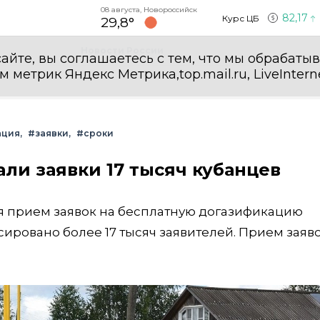
08 августа, Новороссийск
82,17
Курс ЦБ
29,8°
Новости России
айте, вы соглашаетесь с тем, что мы обрабаты
етрик Яндекс Метрика,top.mail.ru, LiveInterne
ация
#заявки
#сроки
ли заявки 17 тысяч кубанцев
ся прием заявок на бесплатную догазификацию
ровано более 17 тысяч заявителей. Прием заяв