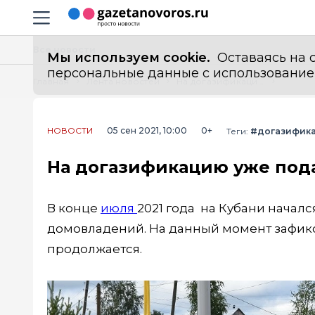
Информационный портал "ГазетаНоворос.ру"
Навигация сайта
Все новости
Мы используем cookie.
Оставаясь на с
персональные данные с использованием м
Главная
Лента новостей
На догазификацию уже подали заявки 17 тысяч кубанцев
НОВОСТИ
05 сен 2021, 10:00
0+
Теги:
#догазифик
На догазификацию уже пода
В конце
июля
2021 года на Кубани начал
домовладений. На данный момент зафикси
продолжается.