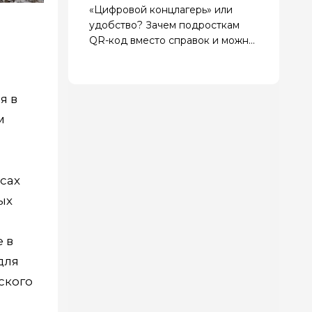
«Цифровой концлагерь» или
удобство? Зачем подросткам
QR-код вместо справок и можно
ли отказаться
я в
м
сах
ых
 в
для
ского