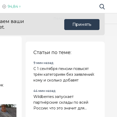
94,84
Поиск по 
Мы в с
Польза
ваем ваши
Принять
t.
Статьи по теме:
9 мин назад
С 1 сентября пенсии повысят
трём категориям без заявлений:
кому и сколько добавят
ок
44 мин назад
Wildberries запускает
партнёрские склады по всей
России: что это значит для
продавцов