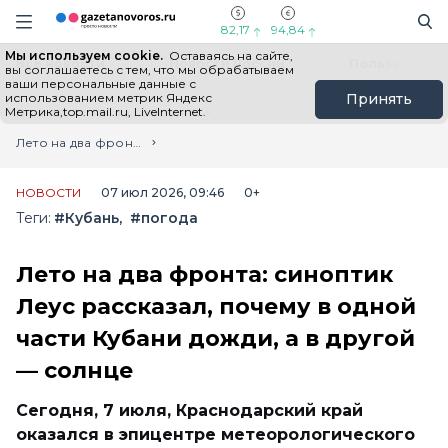
Информационный портал "ГазетаНоворос.ру"
Поиск
Навигация сайта
82,17
94,84
Мы используем cookie.
Оставаясь на сайте,
Все новости
Новости России
Польза
вы соглашаетесь с тем, что мы обрабатываем
ваши персональные данные с
использованием метрик Яндекс
Принять
Метрика,top.mail.ru, LiveInternet.
Главная
Лента новостей
Лето на два фронта: синоптик Леус рассказал, почему в одной части Кубани дожди, а в другой — солнце
НОВОСТИ
07 июл 2026, 09:46
0+
Теги:
#Кубань
#погода
Лето на два фронта: синоптик
Леус рассказал, почему в одной
части Кубани дожди, а в другой
— солнце
Сегодня, 7 июля, Краснодарский край
оказался в эпицентре метеорологического