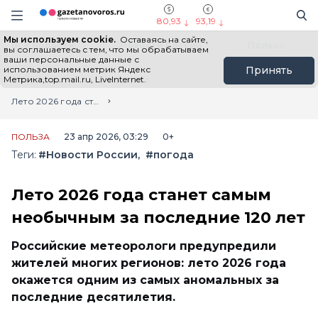
Информационный портал "ГазетаНоворос.ру"
Поиск
Навигация сайта
80,93
93,19
Мы используем cookie.
Оставаясь на сайте,
Все новости
Новости России
Польза
вы соглашаетесь с тем, что мы обрабатываем
ваши персональные данные с
использованием метрик Яндекс
Принять
Метрика,top.mail.ru, LiveInternet.
Главная
Лента новостей
Лето 2026 года станет самым необычным за последние 120 лет
ПОЛЬЗА
23 апр 2026, 03:29
0+
Теги:
#Новости России
#погода
Лето 2026 года станет самым
необычным за последние 120 лет
Российские метеорологи предупредили
жителей многих регионов: лето 2026 года
окажется одним из самых аномальных за
последние десятилетия.