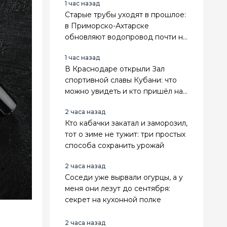
1 час назад
Старые трубы уходят в прошлое:
в Приморско-Ахтарске
обновляют водопровод почти на
7 километров
1 час назад
В Краснодаре открыли Зал
спортивной славы Кубани: что
можно увидеть и кто пришёл на
открытие
2 часа назад
Кто кабачки закатал и заморозил,
тот о зиме не тужит: три простых
способа сохранить урожай
2 часа назад
Соседи уже вырвали огурцы, а у
меня они лезут до сентября:
секрет на кухонной полке
2 часа назад