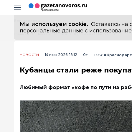
Информационный портал "ГазетаНоворос.ру"
Навигация сайта
Все новости
Мы используем cookie.
Оставаясь на с
персональные данные с использованием м
Главная
Лента новостей
Кубанцы стали реже покупать кофе на вынос: что происходит
НОВОСТИ
14 июн 2026, 18:12
0+
Теги:
#Краснодарс
Кубанцы стали реже покупа
Любимый формат «кофе по пути на рабо