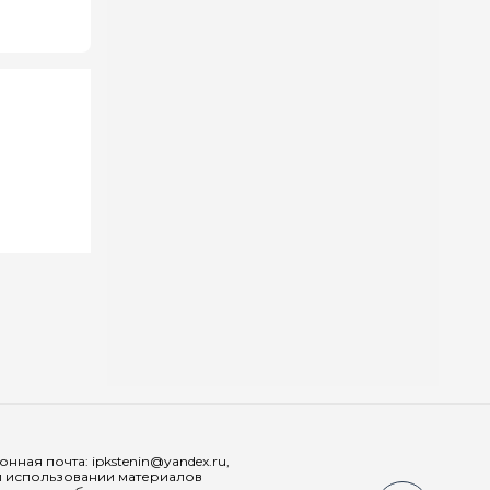
Мы в соц
ная почта: ipkstenin@yandex.ru,
При использовании материалов