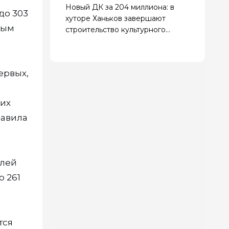
Новый ДК за 204 миллиона: в
до 303
хуторе Ханьков завершают
лым
строительство культурного
центра
ервых,
ших
давила
блей
о 261
тся