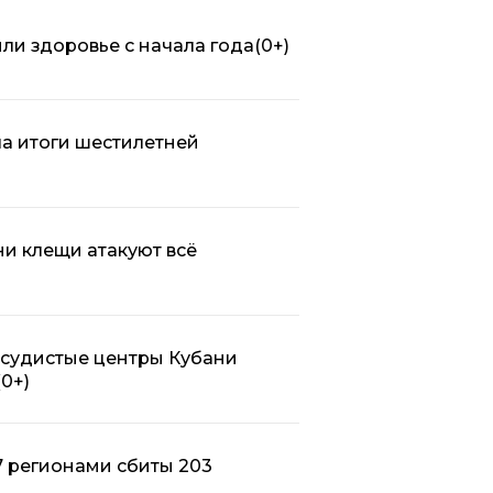
или здоровье с начала года
(0+)
ла итоги шестилетней
ни клещи атакуют всё
сосудистые центры Кубани
(0+)
7 регионами сбиты 203