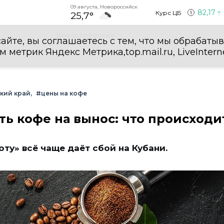
09 августа, Новороссийск
82,17
Курс ЦБ
25,7°
Новости России
айте, вы соглашаетесь с тем, что мы обрабаты
етрик Яндекс Метрика,top.mail.ru, LiveInterne
кий край
#цены на кофе
ть кофе на вынос: что происходи
ту» всё чаще даёт сбой на Кубани.