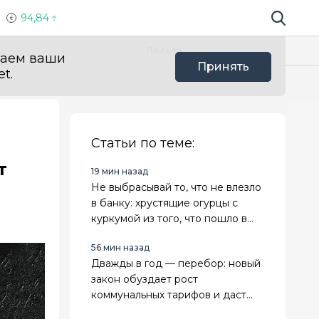
94,84
Поиск по 
Мы в с
Польза
ваем ваши
Принять
t.
Статьи по теме:
т
19 мин назад
Не выбрасывай то, что не влезло
в банку: хрустящие огурцы с
куркумой из того, что пошло в
разнос
56 мин назад
Дважды в год — перебор: новый
закон обуздает рост
коммунальных тарифов и даст
предсказуемость