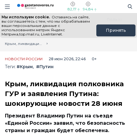
Информационный портал "ГазетаНоворос.ру"
Поиск
Навигация сайта
82,17
94,84
Мы используем cookie.
Оставаясь на сайте,
Все новости
Новости России
Польза
вы соглашаетесь с тем, что мы обрабатываем
ваши персональные данные с
использованием метрик Яндекс
Принять
Метрика,top.mail.ru, LiveInternet.
Главная
Лента новостей
Крым, ликвидация полковника ГУР и заявления Путина: шокирующие новости 28 июня
НОВОСТИ РОССИИ
28 июн 2026, 22:46
0+
Теги:
#Крым
#Путин
Крым, ликвидация полковника
ГУР и заявления Путина:
шокирующие новости 28 июня
Президент Владимир Путин на съезде
«Единой России» заявил, что безопасность
страны и граждан будет обеспечена.