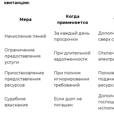
квитанции:
Когда
Мера
применяется
За каждый день
Дополн
Начисление пеней
просрочки
сверх 
Ограничение
При длительной
Отключ
предоставления
задолженности
электр
услуги
Приостановление
При полном
Полно
предоставления
игнорировании
подачи
ресурсов
требований
ресурс
Дополн
Судебное
Если долг не
госпош
взыскание
погашен
исполн