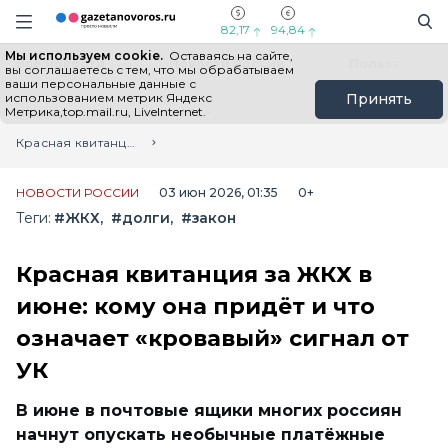
Информационный портал "ГазетаНоворос.ру"
Поиск
Навигация сайта
82,17
94,84
Мы используем cookie.
Оставаясь на сайте,
Все новости
Новости России
Польза
вы соглашаетесь с тем, что мы обрабатываем
ваши персональные данные с
использованием метрик Яндекс
Принять
Метрика,top.mail.ru, LiveInternet.
Главная
Лента новостей
Красная квитанция за ЖКХ в июне: кому она придёт и что означает «кровавый» сигнал от УК
НОВОСТИ РОССИИ
03 июн 2026, 01:35
0+
Теги:
#ЖКХ
#долги
#закон
Красная квитанция за ЖКХ в
июне: кому она придёт и что
означает «кровавый» сигнал от
УК
В июне в почтовые ящики многих россиян
начнут опускать необычные платёжные