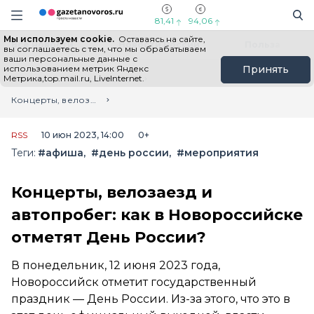
Информационный портал "ГазетаНоворос.ру"
Поиск
Навигация сайта
81,41
94,06
Мы используем cookie.
Оставаясь на сайте,
Все новости
Новости России
Польза
вы соглашаетесь с тем, что мы обрабатываем
ваши персональные данные с
использованием метрик Яндекс
Принять
Метрика,top.mail.ru, LiveInternet.
Главная
Лента новостей
Концерты, велозаезд и автопробег: как в Новороссийске отметят День России?
RSS
10 июн 2023, 14:00
0+
Теги:
#афиша
#день россии
#мероприятия
Концерты, велозаезд и
автопробег: как в Новороссийске
отметят День России?
В понедельник, 12 июня 2023 года,
Новороссийск отметит государственный
праздник — День России. Из-за этого, что это в