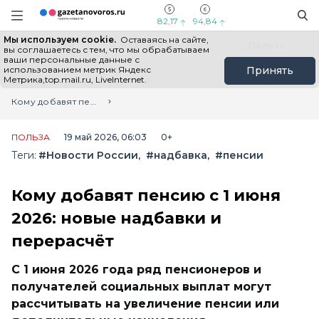
Информационный портал "ГазетаНоворос.ру"
Поиск
Навигация сайта
82,17
94,84
Мы используем cookie.
Оставаясь на сайте,
Все новости
Новости России
Польза
вы соглашаетесь с тем, что мы обрабатываем
ваши персональные данные с
использованием метрик Яндекс
Принять
Метрика,top.mail.ru, LiveInternet.
Главная
Лента новостей
Кому добавят пенсию с 1 июня 2026: новые надбавки и перерасчёт
ПОЛЬЗА
19 май 2026, 06:03
0+
Теги:
#Новости России
#надбавка
#пенсии
Кому добавят пенсию с 1 июня
2026: новые надбавки и
перерасчёт
С 1 июня 2026 года ряд пенсионеров и
получателей социальных выплат могут
рассчитывать на увеличение пенсии или