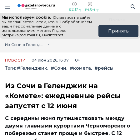
Информационный портал "ГазетаНоворос.ру"
Поиск
Навигация сайта
82,17
94,84
Мы используем cookie.
Оставаясь на сайте,
Все новости
Новости России
Польза
вы соглашаетесь с тем, что мы обрабатываем
ваши персональные данные с
использованием метрик Яндекс
Принять
Метрика,top.mail.ru, LiveInternet.
Главная
Лента новостей
Из Сочи в Геленджик на «Комете»: ежедневные рейсы запустят с 12 июня
НОВОСТИ
04 июн 2026, 16:07
0+
Теги:
#Геленджик
#Сочи
#комета
#рейсы
Из Сочи в Геленджик на
«Комете»: ежедневные рейсы
запустят с 12 июня
С середины июня путешествовать между
двумя главными курортами Черноморского
побережья станет проще и быстрее. С 12