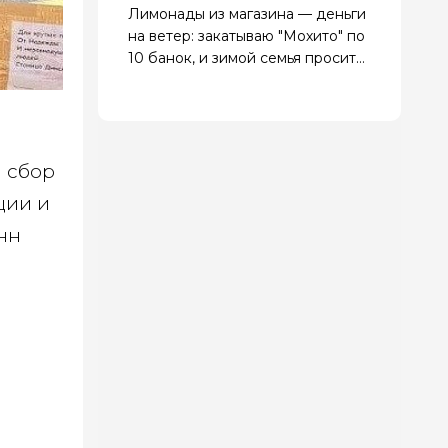
Лимонады из магазина — деньги
на ветер: закатываю "Мохито" по
10 банок, и зимой семья просит
добавки
 сбор
ции и
нн