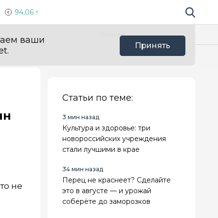
94,06
Поиск по 
Мы в с
Польза
ваем ваши
Принять
t.
Статьи по теме:
нн
3 мин назад
Культура и здоровье: три
новороссийских учреждения
стали лучшими в крае
34 мин назад
Перец не краснеет? Сделайте
то не
это в августе — и урожай
й
соберёте до заморозков