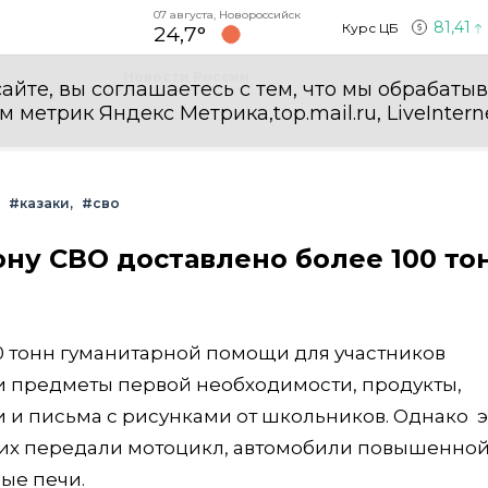
07 августа, Новороссийск
81,41
Курс ЦБ
24,7°
Новости России
айте, вы соглашаетесь с тем, что мы обрабаты
етрик Яндекс Метрика,top.mail.ru, LiveInterne
#казаки
#сво
ону СВО доставлено более 100 то
0 тонн гуманитарной помощи для участников
 предметы первой необходимости, продукты,
 и письма с рисунками от школьников. Однако э
 них передали мотоцикл, автомобили повышенно
ые печи.