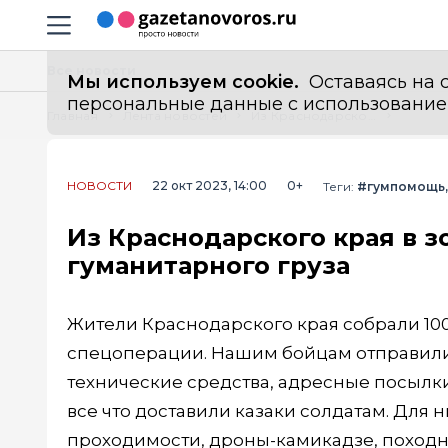
Информационный портал "ГазетаНоворос.ру"
Навигация сайта
Все новости
Мы используем cookie.
Оставаясь на с
персональные данные с использованием м
Главная
Лента новостей
Из Краснодарского края в зону СВО доставлено более 100 тонн гуманитарного груза
НОВОСТИ
22 окт 2023, 14:00
0+
Теги:
#гумпомощь
Из Краснодарского края в з
гуманитарного груза
Жители Краснодарского края собрали 10
спецоперации. Нашим бойцам отправили
технические средства, адресные посылки
все что доставили казаки солдатам. Для
проходимости, дроны-камикадзе, походн