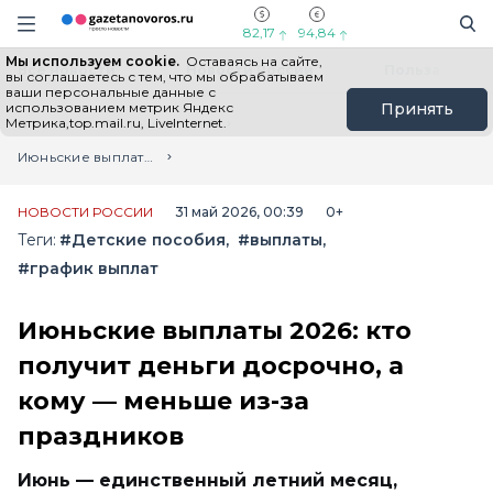
Информационный портал "ГазетаНоворос.ру"
Поиск
Навигация сайта
82,17
94,84
Мы используем cookie.
Оставаясь на сайте,
Все новости
Новости России
Польза
вы соглашаетесь с тем, что мы обрабатываем
ваши персональные данные с
использованием метрик Яндекс
Принять
Метрика,top.mail.ru, LiveInternet.
Главная
Лента новостей
Июньские выплаты 2026: кто получит деньги досрочно, а кому — меньше из-за праздников
НОВОСТИ РОССИИ
31 май 2026, 00:39
0+
Теги:
#Детские пособия
#выплаты
#график выплат
Июньские выплаты 2026: кто
получит деньги досрочно, а
кому — меньше из-за
праздников
Июнь — единственный летний месяц,