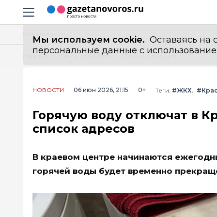
Информационный портал "ГазетаНоворос.ру"
Навигация сайта
Все новости
Мы используем cookie.
Оставаясь на с
персональные данные с использованием м
Главная
Лента новостей
Горячую воду отключат в Краснодаре с 8 по 21 июня: полный список адресов
НОВОСТИ
06 июн 2026, 21:15
0+
Теги:
#ЖКХ
#Кра
Горячую воду отключат в Кр
список адресов
В краевом центре начинаются ежегодн
горячей воды будет временно прекраще