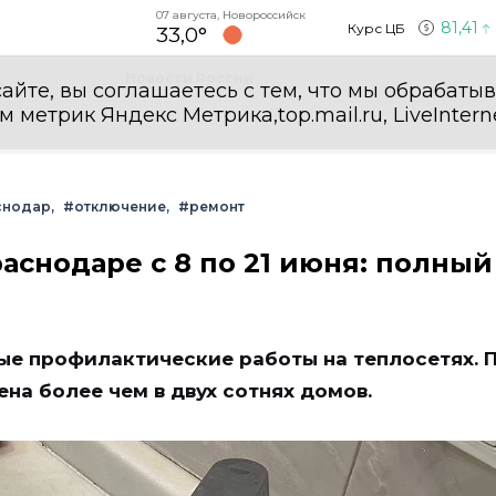
07 августа, Новороссийск
81,41
Курс ЦБ
33,0°
Новости России
айте, вы соглашаетесь с тем, что мы обрабаты
етрик Яндекс Метрика,top.mail.ru, LiveInterne
снодар
#отключение
#ремонт
аснодаре с 8 по 21 июня: полный
ые профилактические работы на теплосетях. 
на более чем в двух сотнях домов.