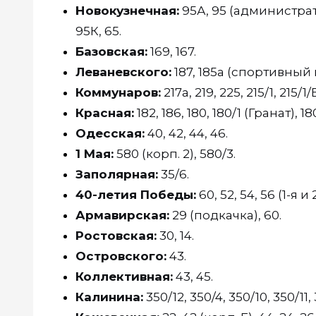
Новокузнечная:
95А, 95 (администрат
95К, 65.
Базовская:
169, 167.
Леваневского:
187, 185а (спортивный ц
Коммунаров:
217а, 219, 225, 215/1, 215/1/Б
Красная:
182, 186, 180, 180/1 (Гранат), 18
Одесская:
40, 42, 44, 46.
1 Мая:
580 (корп. 2), 580/3.
Заполярная:
35/6.
40-летия Победы:
60, 52, 54, 56 (1-я и
Армавирская:
29 (подкачка), 60.
Ростовская:
30, 14.
Островского:
43.
Коллективная:
43, 45.
Калинина:
350/12, 350/4, 350/10, 350/11, 