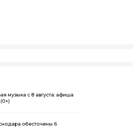
ая музыка с 8 августа: афиша
х
(0+)
аснодара обесточены 6