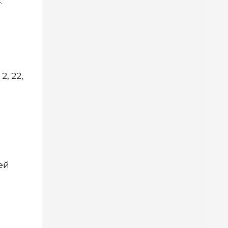
.
 2, 22,
ей