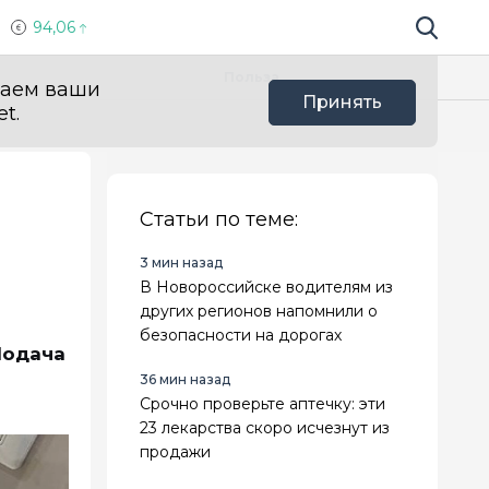
94,06
Поиск по 
Мы в с
Польза
ваем ваши
Принять
t.
Статьи по теме:
3 мин назад
В Новороссийске водителям из
других регионов напомнили о
безопасности на дорогах
Подача
36 мин назад
Срочно проверьте аптечку: эти
23 лекарства скоро исчезнут из
продажи