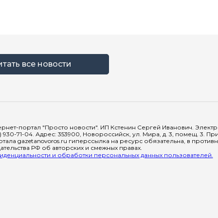
итать все новости
рнет-портал "Просто новости". ИП Кстенин Сергей Иванович. Электрон
) 930-71-04. Адрес: 353900, Новороссийск, ул. Мира, д. 3, помещ. 3. 
тала gazetanovoros.ru гиперссылка на ресурс обязательна, в против
тельства РФ об авторских и смежных правах.
денциальности и обработки персональных данных пользователей.