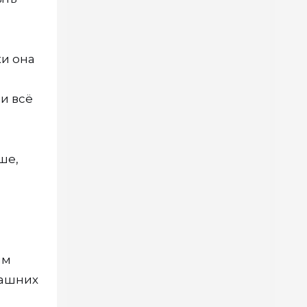
ки она
ни всё
ше,
ым
машних