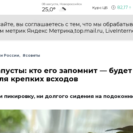
08 августа, Новороссийск
82,17
Курс ЦБ
25,0°
Новости России
айте, вы соглашаетесь с тем, что мы обрабаты
етрик Яндекс Метрика,top.mail.ru, LiveInterne
и России
#советы
пусты: кто его запомнит — будет
ля крепких всходов
и пикировку, ни долгого сидения на подоконн