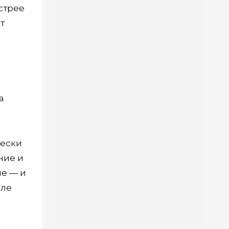
ыстрее
т
а
чески
ние и
ие — и
але