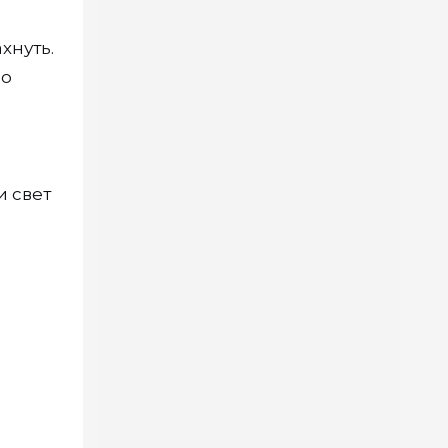
хнуть.
но
и свет