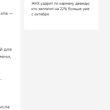
ЖКХ ударит по карману дважды:
кто заплатит на 22% больше уже
ахла —
с октября
й для
мени,
,
ысла