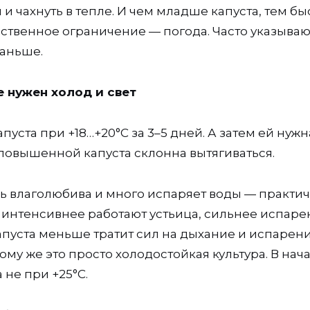
я и чахнуть в тепле. И чем младше капуста, тем б
нственное ограничение — погода. Часто указываю
раньше.
е нужен холод и свет
пуста при +18…+20°С за 3–5 дней. А затем ей нужн
 повышенной капуста склонна вытягиваться.
нь влаголюбива и много испаряет воды — практи
 интенсивнее работают устьица, сильнее испаре
капуста меньше тратит сил на дыхание и испарен
ому же это просто холодостойкая культура. В нач
 не при +25°С.