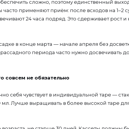
еспечить сложно, поэтому единственный выхо
ты часто применяют приём: после всходов на 1–2 с
вечивают 24 часа подряд. Это сдерживает рост и 
садке в конце марта — начале апреля без досвет
 рассадного периода часто нужно досвечивать до 
то совсем не обязательно
чно себя чувствует в индивидуальной таре — ста
0 мл. Лучше выращивать в более высокой таре дл
 возраста, не старше 30 дней. Кассеты должны б