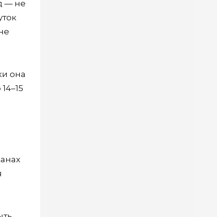
д — не
уток
не
ки она
14–15
канах
я
ыть