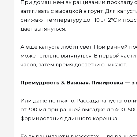
При домашнем выращивании прохладу об
затягивать с высадкой в грунт. Для капус
снижают температуру до +10…+12°С и подс
даёт вытянуться.
А ещё капуста любит свет. При ранней по
может сильно вытянуться. В первой части
часов, затем время досветки снижают.
Премудрость 3. Важная. Пикировка — э
Или даже не нужно. Рассада капусты отли
от 300 мл при ранней высадке до 400–50
формирования длинного корешка.
Её выращивают и в кассетах — до раннего