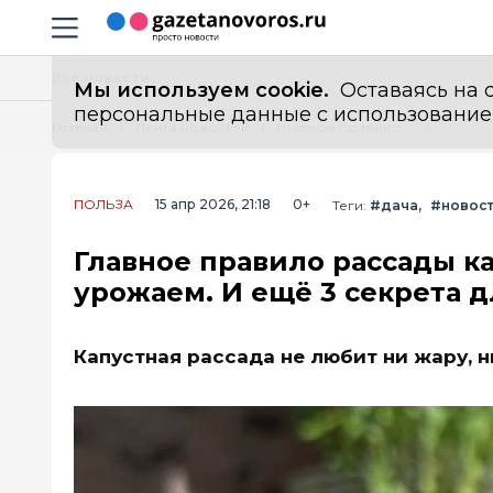
Информационный портал "ГазетаНоворос.ру"
Навигация сайта
Все новости
Мы используем cookie.
Оставаясь на с
персональные данные с использованием м
Главная
Лента новостей
Главное правило рассады капусты: кто его запомнит — будет с урожаем. И ещё 3 секрета для крепких всходов
ПОЛЬЗА
15 апр 2026, 21:18
0+
Теги:
#дача
#новост
Главное правило рассады ка
урожаем. И ещё 3 секрета д
Капустная рассада не любит ни жару, н