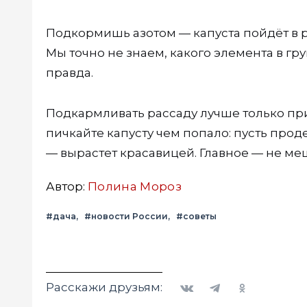
Подкормишь азотом — капуста пойдёт в рос
Мы точно не знаем, какого элемента в гру
правда.
Подкармливать рассаду лучше только при 
пичкайте капусту чем попало: пусть проде
— вырастет красавицей. Главное — не ме
Автор:
Полина Мороз
#дача
#новости России
#советы
Вконтакте
Telegram
Одноклассники
Расскажи друзьям: