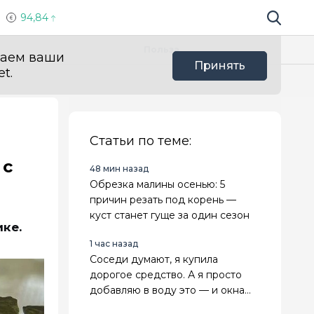
94,84
Поиск по 
Мы в с
Польза
ваем ваши
Принять
t.
Статьи по теме:
 с
48 мин назад
Обрезка малины осенью: 5
причин резать под корень —
куст станет гуще за один сезон
ике.
1 час назад
Соседи думают, я купила
дорогое средство. А я просто
добавляю в воду это — и окна
блестят без разводов