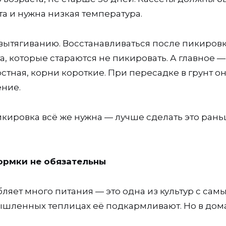
а и нужна низкая температура.
к вытягиванию. Восстанавливаться после пикиров
, которые стараются не пикировать. А главное —
остная, корни короткие. При пересадке в грунт о
ение.
пикировка всё же нужна — лучше сделать это рань
ормки не обязательны
бляет много питания — это одна из культур с сам
ышленных теплицах её подкармливают. Но в до