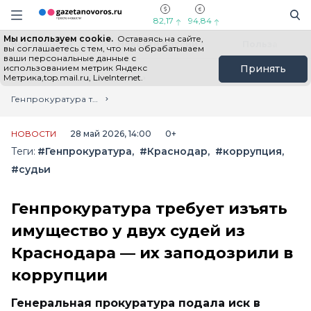
Информационный портал "ГазетаНоворос.ру"
Поиск
Навигация сайта
82,17
94,84
Мы используем cookie.
Оставаясь на сайте,
Все новости
Новости России
Польза
вы соглашаетесь с тем, что мы обрабатываем
ваши персональные данные с
использованием метрик Яндекс
Принять
Метрика,top.mail.ru, LiveInternet.
Главная
Лента новостей
Генпрокуратура требует изъять имущество у двух судей из Краснодара — их заподозрили в коррупции
НОВОСТИ
28 май 2026, 14:00
0+
Теги:
#Генпрокуратура
#Краснодар
#коррупция
#судьи
Генпрокуратура требует изъять
имущество у двух судей из
Краснодара — их заподозрили в
коррупции
Генеральная прокуратура подала иск в