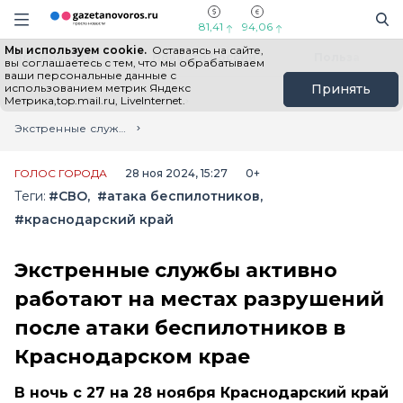
Информационный портал "ГазетаНоворос.ру"
Поиск
Навигация сайта
81,41
94,06
Мы используем cookie.
Оставаясь на сайте,
Все новости
Новости России
Польза
вы соглашаетесь с тем, что мы обрабатываем
ваши персональные данные с
использованием метрик Яндекс
Принять
Метрика,top.mail.ru, LiveInternet.
Главная
Лента новостей
Экстренные службы активно работают на местах разрушений после атаки беспилотников в Краснодарском крае
ГОЛОС ГОРОДА
28 ноя 2024, 15:27
0+
Теги:
#СВО
#атака беспилотников
#краснодарский край
Экстренные службы активно
работают на местах разрушений
после атаки беспилотников в
Краснодарском крае
В ночь с 27 на 28 ноября Краснодарский край