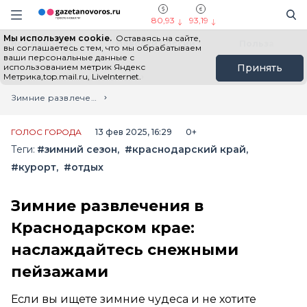
Информационный портал "ГазетаНоворос.ру"
Поиск
Навигация сайта
80,93
93,19
Мы используем cookie.
Оставаясь на сайте,
Все новости
Новости России
Польза
вы соглашаетесь с тем, что мы обрабатываем
ваши персональные данные с
использованием метрик Яндекс
Принять
Метрика,top.mail.ru, LiveInternet.
Главная
Лента новостей
Зимние развлечения в Краснодарском крае: наслаждайтесь снежными пейзажами
ГОЛОС ГОРОДА
13 фев 2025, 16:29
0+
Теги:
#зимний сезон
#краснодарский край
#курорт
#отдых
Зимние развлечения в
Краснодарском крае:
наслаждайтесь снежными
пейзажами
Если вы ищете зимние чудеса и не хотите