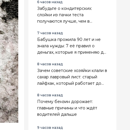
6 часов назад
Забудьте о кондитерских:
слойки из пачки теста
получаются лучше, чем в
магазине
7 часов назад
Бабушка прожила 90 лет и не
знала нужды: 7 её правил о
деньгах, которые я применяю до
сих пор
8 часов назад
Зачем советские хозяйки клали в
сахар лавровый лист: старый
лайфхак, который работает до
сих пор
8 часов назад
Почему бензин дорожает:
главные причины и что ждёт
водителей дальше
9 часов назад