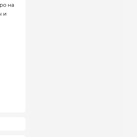
ро на
ы и