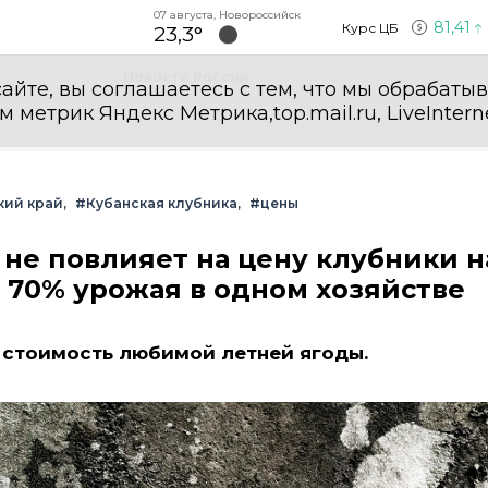
07 августа, Новороссийск
81,41
Курс ЦБ
23,3°
Новости России
айте, вы соглашаетесь с тем, что мы обрабаты
етрик Яндекс Метрика,top.mail.ru, LiveInterne
кий край
#Кубанская клубника
#цены
 не повлияет на цену клубники н
ь 70% урожая в одном хозяйстве
а стоимость любимой летней ягоды.