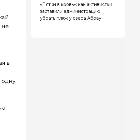
«Пятки в кровь»: как активистки
заставили администрацию
жай
убрать пляж у озера Абрау
 не
ая в
 одну.
ем.