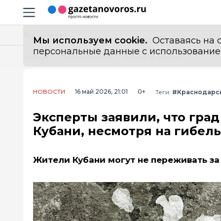
Информационный портал "ГазетаНоворос.ру"
Навигация сайта
Все новости
Мы используем cookie.
Оставаясь на с
персональные данные с использованием м
Главная
Лента новостей
Эксперты заявили, что град не повлияет на цену клубники на Кубани, несмотря на гибель 70% урожая в одном хозяйстве
НОВОСТИ
16 май 2026, 21:01
0+
Теги:
#Краснодарс
Эксперты заявили, что град
Кубани, несмотря на гибел
Жители Кубани могут не переживать з