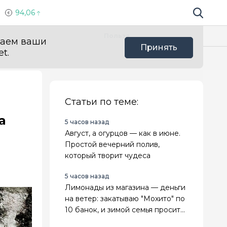
94,06
Поиск по 
Мы в с
Польза
ваем ваши
Принять
t.
Статьи по теме:
а
5 часов назад
Август, а огурцов — как в июне.
Простой вечерний полив,
который творит чудеса
5 часов назад
Лимонады из магазина — деньги
на ветер: закатываю "Мохито" по
10 банок, и зимой семья просит
добавки