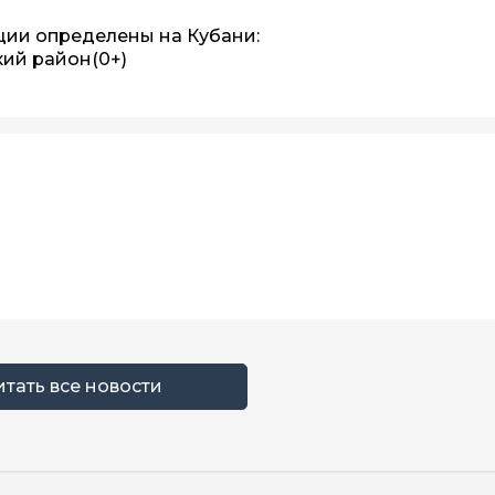
ции определены на Кубани:
кий район
(0+)
итать все новости