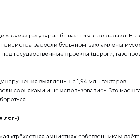
е хозяева регулярно бывают и что-то делают. В з
з присмотра: заросли бурьяном, захламлены мусо
 под государственные проекты (дороги, газопро
ду нарушения выявлены на 1,94 млн гектаров
аросли сорняками и не использовались. Это масшт
бороться.
х лет»)
емая «трёхлетняя амнистия»: собственникам даётс