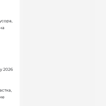
усора,
на
у 2026
астка,
ие