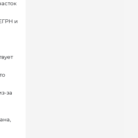
часток
ЕГРН и
твует
то
из-за
ана,