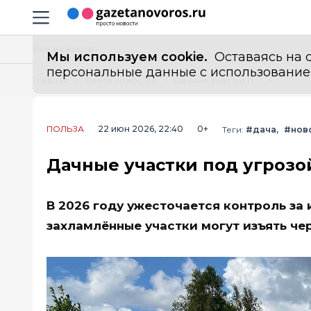
Информационный портал "ГазетаНоворос.ру"
Навигация сайта
Все новости
Мы используем cookie.
Оставаясь на с
персональные данные с использованием м
Главная
Лента новостей
Дачные участки под угрозой: кому грозит изъятие в 2026 году
ПОЛЬЗА
22 июн 2026, 22:40
0+
Теги:
#дача
#нов
Дачные участки под угрозой
В 2026 году ужесточается контроль за
захламлённые участки могут изъять чер