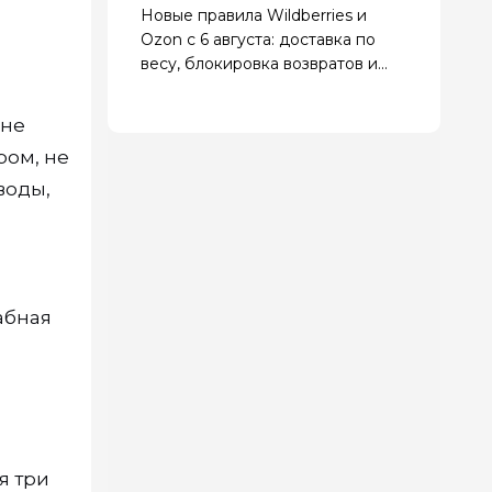
Новые правила Wildberries и
Ozon с 6 августа: доставка по
весу, блокировка возвратов и
маркировка «Оригинал» уходит
оне
ром, не
воды,
абная
я три