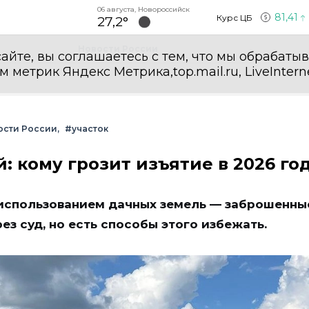
06 августа, Новороссийск
81,41
Курс ЦБ
27,2°
Новости России
айте, вы соглашаетесь с тем, что мы обрабаты
етрик Яндекс Метрика,top.mail.ru, LiveInterne
ости России
#участок
: кому грозит изъятие в 2026 го
 использованием дачных земель — заброшенны
ез суд, но есть способы этого избежать.