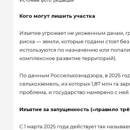
Источник фото: редакция
Кого могут лишить участка
Изъятие угрожает не ухоженным дачам, гд
риска — земли, которые годами стоят бе
используются по назначению или попали
комплексное развитие территорий).
По данным Россельхознадзора, в 2025 го
сельхозземель, из которых 1,87 млн га з
проблема, и государство намерено с ней 
Изъятие за запущенность («правило трё
С 1 марта 2025 года действует так называ