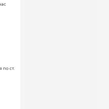
час
 по ст.