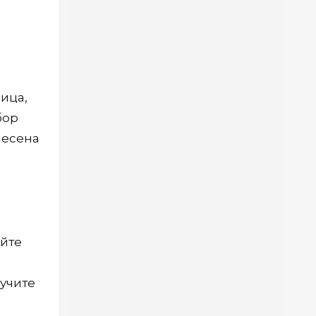
ица,
бор
несена
яйте
лучите