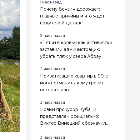
1 час назад
Почему бензин дорожает:
главные причины и что ждёт
водителей дальше
2 часа назад
«Пятки в кровь»: как активистки
заставили администрацию
убрать пляж у озера Абрау
2 часа назад
Приватизацию квартир в 90-е
могут отменить: кому грозит
потеря жилья
3 часа назад
Новый прокурор Кубани
представлен официально:
Виктор Винецкий обозначил
приоритеты работы
3 часа назад