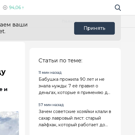
94,06
Поиск по 
Мы в с
Польза
ваем ваши
Принять
t.
Статьи по теме:
ду
11 мин назад
Бабушка прожила 90 лет и не
знала нужды: 7 её правил о
е и
деньгах, которые я применяю до
сих пор
57 мин назад
Зачем советские хозяйки клали в
сахар лавровый лист: старый
лайфхак, который работает до
сих пор