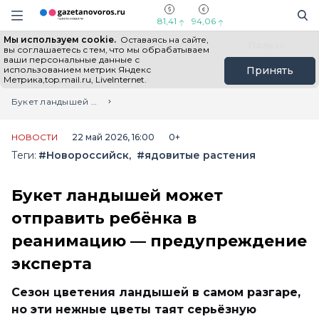
Информационный портал "ГазетаНоворос.ру"
Поиск
Навигация сайта
81,41
94,06
Мы используем cookie.
Оставаясь на сайте,
Все новости
Новости России
Польза
вы соглашаетесь с тем, что мы обрабатываем
ваши персональные данные с
использованием метрик Яндекс
Принять
Метрика,top.mail.ru, LiveInternet.
Главная
Лента новостей
Букет ландышей может отправить ребёнка в реанимацию — предупреждение эксперта
НОВОСТИ
22 май 2026, 16:00
0+
Теги:
#Новороссийск
#ядовитые растения
Букет ландышей может
отправить ребёнка в
реанимацию — предупреждение
эксперта
Сезон цветения ландышей в самом разгаре,
но эти нежные цветы таят серьёзную