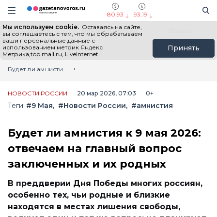
Информационный портал "ГазетаНоворос.ру"
Поиск
Навигация сайта
80,93
93,19
Мы используем cookie.
Оставаясь на сайте,
Все новости
Новости России
Польза
вы соглашаетесь с тем, что мы обрабатываем
ваши персональные данные с
использованием метрик Яндекс
Принять
Метрика,top.mail.ru, LiveInternet.
Главная
Лента новостей
Будет ли амнистия к 9 мая 2026: отвечаем на главный вопрос заключенных и их родных
НОВОСТИ РОССИИ
20 мар 2026, 07:03
0+
Теги:
#9 Мая
#Новости России
#амнистия
Будет ли амнистия к 9 мая 2026:
отвечаем на главный вопрос
заключенных и их родных
В преддверии Дня Победы многих россиян,
особенно тех, чьи родные и близкие
находятся в местах лишения свободы,