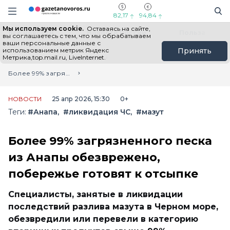
Информационный портал "ГазетаНоворос.ру"
Поиск
Навигация сайта
82,17
94,84
Мы используем cookie.
Оставаясь на сайте,
Все новости
Новости России
Польза
вы соглашаетесь с тем, что мы обрабатываем
ваши персональные данные с
использованием метрик Яндекс
Принять
Метрика,top.mail.ru, LiveInternet.
Главная
Лента новостей
Более 99% загрязненного песка из Анапы обезврежено, побережье готовят к отсыпке
НОВОСТИ
25 апр 2026, 15:30
0+
Теги:
#Анапа
#ликвидация ЧС
#мазут
Более 99% загрязненного песка
из Анапы обезврежено,
побережье готовят к отсыпке
Специалисты, занятые в ликвидации
последствий разлива мазута в Черном море,
обезвредили или перевели в категорию