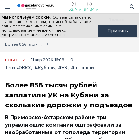
Информационный портал "ГазетаНоворос.ру"
Поиск
Навигация сайта
82,17
94,84
Мы используем cookie.
Оставаясь на сайте,
Все новости
Новости России
Польза
вы соглашаетесь с тем, что мы обрабатываем
ваши персональные данные с
использованием метрик Яндекс
Принять
Метрика,top.mail.ru, LiveInternet.
Главная
Лента новостей
Более 856 тысяч рублей заплатили УК на Кубани за скользкие дорожки у подъездов
НОВОСТИ
11 апр 2026, 16:08
0+
Теги:
#ЖКХ
#Кубань
#УК
#штрафы
Более 856 тысяч рублей
заплатили УК на Кубани за
скользкие дорожки у подъездов
В Приморско-Ахтарском районе три
управляющие компании оштрафовали за
необработанные от гололеда территории