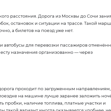
кого расстояния. Дорога из Москвы до Сочи зани
обок, остановок и ситуации на трассе. Такой мар
чно, а билетов на поезд уже нет.
 и автобусы для перевозки пассажиров отменён
 месту назначения организованно — через
дорога проходит по загруженным направлениям,
поездке на машине лучше заранее заложить ночё
ь пробки, наличие топлива, платные участки и
пы такой вариант иногда оказывается удобнее, ч