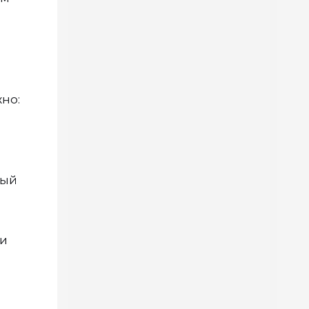
жно:
ный
ри