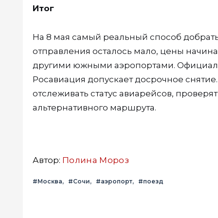
Итог
На 8 мая самый реальный способ добрать
отправления осталось мало, цены начинаю
другими южными аэропортами. Официальн
Росавиация допускает досрочное сняти
отслеживать статус авиарейсов, провер
альтернативного маршрута.
Автор:
Полина Мороз
#Москва
#Сочи
#аэропорт
#поезд