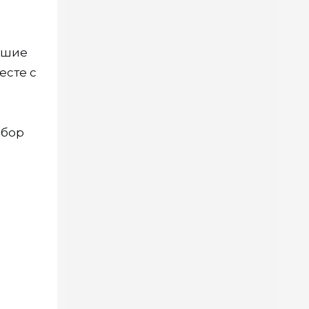
айшие
есте с
ыбор