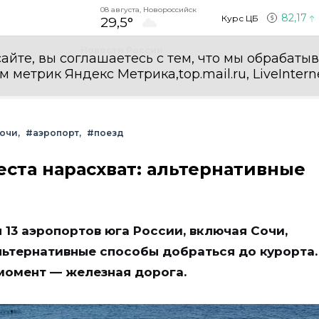
08 августа, Новороссийск
82,17
Курс ЦБ
29,5°
Новости России
айте, вы соглашаетесь с тем, что мы обрабаты
етрик Яндекс Метрика,top.mail.ru, LiveInterne
очи
#аэропорт
#поезд
еста нарасхват: альтернативные
13 аэропортов юга России, включая Сочи,
льтернативные способы добраться до курорта.
момент — железная дорога.