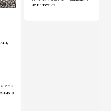
не попасться
рад,
иалисты
ения в