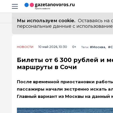
Информационный портал "ГазетаНоворос.ру"
Навигация сайта
Все новости
Мы используем cookie.
Оставаясь на с
персональные данные с использованием м
Главная
Лента новостей
Билеты от 6 300 рублей и места нарасхват: альтернативные маршруты в Сочи
НОВОСТИ
10 май 2026, 10:30
0+
Теги:
#Москва
#С
Билеты от 6 300 рублей и м
маршруты в Сочи
После временной приостановки работы 
пассажиры начали экстренно искать а
Главный вариант из Москвы на данный 