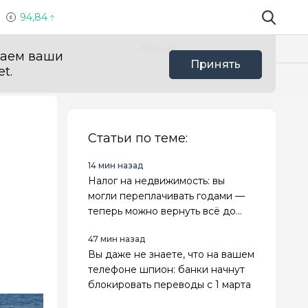
94,84
Поиск по 
Мы в с
Польза
ваем ваши
Принять
t.
Статьи по теме:
14 мин назад
Налог на недвижимость: вы
могли переплачивать годами —
теперь можно вернуть всё до
копейки
47 мин назад
Вы даже не знаете, что на вашем
телефоне шпион: банки начнут
блокировать переводы с 1 марта