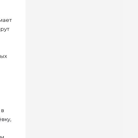
мает
шрут
ных
 в
вку,
ем