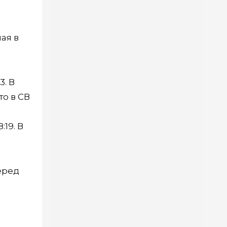
ая в
3. В
то в СВ
:19. В
еред