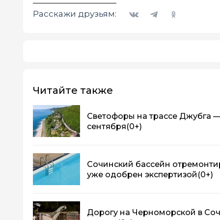
Вконтакте
Telegram
Одноклассники
Расскажи друзьям:
Читайте также
Светофоры на трассе Джубга —
сентября
(0+)
Сочинский бассейн отремонтир
уже одобрен экспертизой
(0+)
Дорогу на Черноморской в Соч