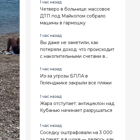
1 час назад
Четверо в больнице: массовое
ДТП под Майкопом собрало
машины в гармошку
1 час назад
Вы даже не заметили, как
потеряли доход: что происходит
с накопительными счетами в
2026 году
1 час назад
Из-за угрозы БПЛА в
Геленджике закрыли все пляжи
1 час назад
Жара отступает: антициклон над
Кубанью начинает разрушаться
1 час назад
Соседку оштрафовали на 3 000
за пакет: я в шоке — делюсь, как