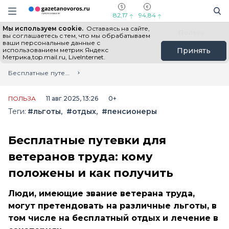
Информационный портал "ГазетаНоворос.ру"
Поиск
Навигация сайта
82,17
94,84
Мы используем cookie.
Оставаясь на сайте,
Все новости
Новости России
Польза
вы соглашаетесь с тем, что мы обрабатываем
ваши персональные данные с
использованием метрик Яндекс
Принять
Метрика,top.mail.ru, LiveInternet.
Главная
Лента новостей
Бесплатные путевки для ветеранов труда: кому положены и как получить
ПОЛЬЗА
11 авг 2025, 13:26
0+
Теги:
#льготы
#отдых
#пенсионеры
Бесплатные путевки для
ветеранов труда: кому
положены и как получить
Люди, имеющие звание ветерана труда,
могут претендовать на различные льготы, в
том числе на бесплатный отдых и лечение в